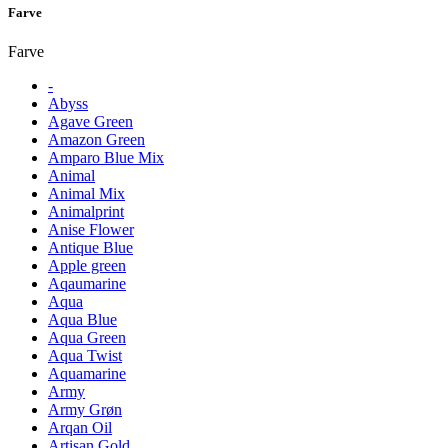
Farve
Farve
-
Abyss
Agave Green
Amazon Green
Amparo Blue Mix
Animal
Animal Mix
Animalprint
Anise Flower
Antique Blue
Apple green
Aqaumarine
Aqua
Aqua Blue
Aqua Green
Aqua Twist
Aquamarine
Army
Army Grøn
Arqan Oil
Artisan Gold