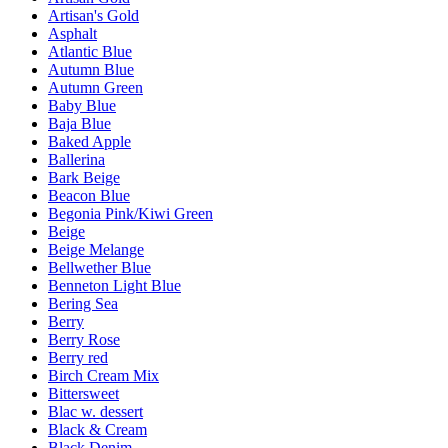
Artisan's Gold
Asphalt
Atlantic Blue
Autumn Blue
Autumn Green
Baby Blue
Baja Blue
Baked Apple
Ballerina
Bark Beige
Beacon Blue
Begonia Pink/Kiwi Green
Beige
Beige Melange
Bellwether Blue
Benneton Light Blue
Bering Sea
Berry
Berry Rose
Berry red
Birch Cream Mix
Bittersweet
Blac w. dessert
Black & Cream
Black Denim