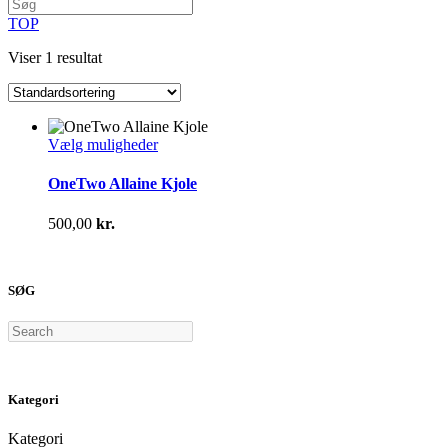
TOP
Viser 1 resultat
Dette
Vælg muligheder
vare
har
OneTwo Allaine Kjole
flere
varianter.
500,00
kr.
Mulighederne
kan
vælges
på
SØG
varesiden
Search
Kategori
Kategori