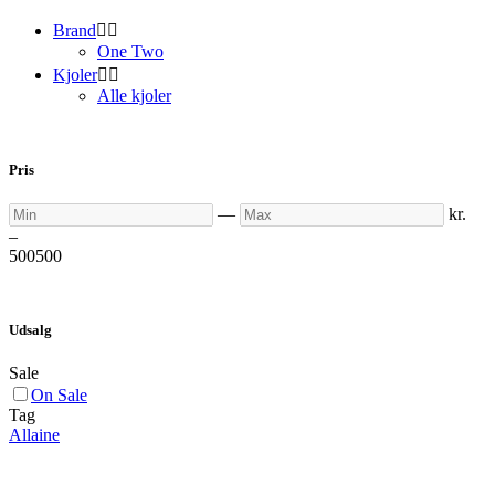
Brand


One Two
Kjoler


Alle kjoler
Pris
Min
Max
—
kr.
–
500
500
Udsalg
Sale
On Sale
Tag
Allaine