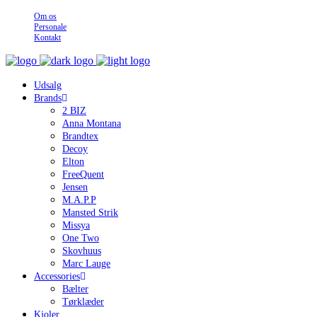
Om os
Personale
Kontakt
Udsalg
Brands
2 BIZ
Anna Montana
Brandtex
Decoy
Elton
FreeQuent
Jensen
M.A.P.P
Mansted Strik
Missya
One Two
Skovhuus
Marc Lauge
Accessories
Bælter
Tørklæder
Kjoler