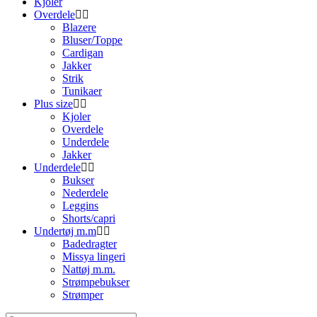
Kjoler
Overdele
Blazere
Bluser/Toppe
Cardigan
Jakker
Strik
Tunikaer
Plus size
Kjoler
Overdele
Underdele
Jakker
Underdele
Bukser
Nederdele
Leggins
Shorts/capri
Undertøj m.m
Badedragter
Missya lingeri
Nattøj m.m.
Strømpebukser
Strømper