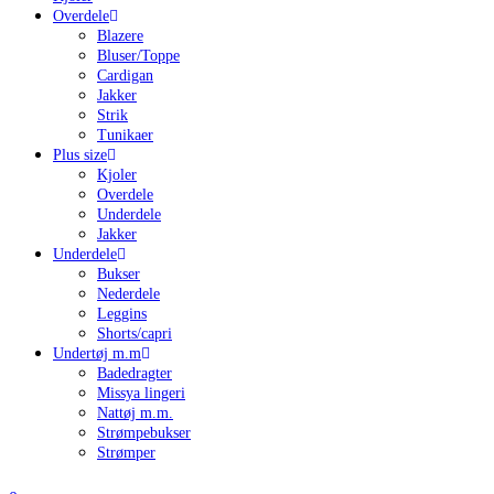
Overdele
Blazere
Bluser/Toppe
Cardigan
Jakker
Strik
Tunikaer
Plus size
Kjoler
Overdele
Underdele
Jakker
Underdele
Bukser
Nederdele
Leggins
Shorts/capri
Undertøj m.m
Badedragter
Missya lingeri
Nattøj m.m.
Strømpebukser
Strømper