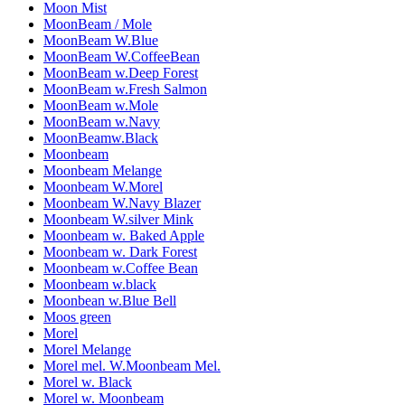
Moon Mist
MoonBeam / Mole
MoonBeam W.Blue
MoonBeam W.CoffeeBean
MoonBeam w.Deep Forest
MoonBeam w.Fresh Salmon
MoonBeam w.Mole
MoonBeam w.Navy
MoonBeamw.Black
Moonbeam
Moonbeam Melange
Moonbeam W.Morel
Moonbeam W.Navy Blazer
Moonbeam W.silver Mink
Moonbeam w. Baked Apple
Moonbeam w. Dark Forest
Moonbeam w.Coffee Bean
Moonbeam w.black
Moonbean w.Blue Bell
Moos green
Morel
Morel Melange
Morel mel. W.Moonbeam Mel.
Morel w. Black
Morel w. Moonbeam