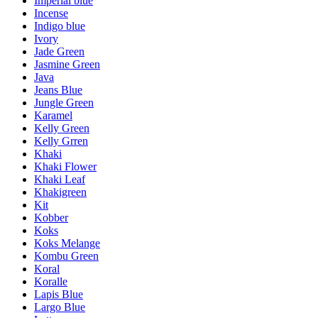
Imperial blue
Incense
Indigo blue
Ivory
Jade Green
Jasmine Green
Java
Jeans Blue
Jungle Green
Karamel
Kelly Green
Kelly Grren
Khaki
Khaki Flower
Khaki Leaf
Khakigreen
Kit
Kobber
Koks
Koks Melange
Kombu Green
Koral
Koralle
Lapis Blue
Largo Blue