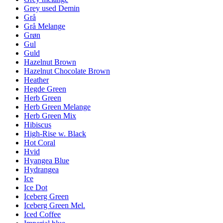
Grey used Demin
Grå
Grå Melange
Grøn
Gul
Guld
Hazelnut Brown
Hazelnut Chocolate Brown
Heather
Hegde Green
Herb Green
Herb Green Melange
Herb Green Mix
Hibiscus
High-Rise w. Black
Hot Coral
Hvid
Hyangea Blue
Hydrangea
Ice
Ice Dot
Iceberg Green
Iceberg Green Mel.
Iced Coffee