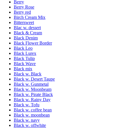
Berry
Berry Rose
Berry red
Birch Cream Mix
Bittersweet
Blac w. dessert
Black & Cream
Black Denim
Black Flower Border
Black Leo
Black Lurex
Black Tulip
Black Wave
Black mix
Black w. Black
Black w. Desert Taupe
Black w. Gunmetal
Black w. Moonbeam
Black w. Pirate Black
Black w. Rainy Day
Black w. Tofu
Black w. coffee bean
Black w. moonbean
Black w. navy
Black w. offwhite