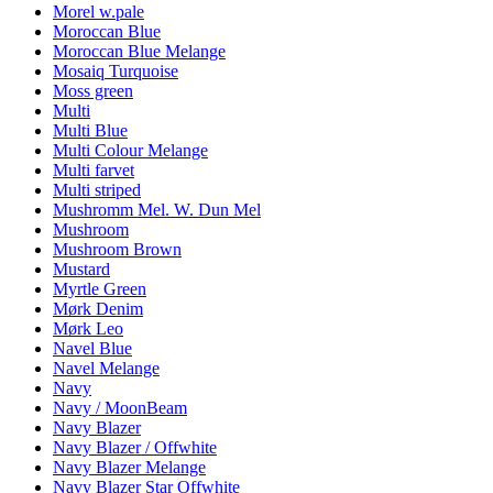
Morel w.pale
Moroccan Blue
Moroccan Blue Melange
Mosaiq Turquoise
Moss green
Multi
Multi Blue
Multi Colour Melange
Multi farvet
Multi striped
Mushromm Mel. W. Dun Mel
Mushroom
Mushroom Brown
Mustard
Myrtle Green
Mørk Denim
Mørk Leo
Navel Blue
Navel Melange
Navy
Navy / MoonBeam
Navy Blazer
Navy Blazer / Offwhite
Navy Blazer Melange
Navy Blazer Star Offwhite