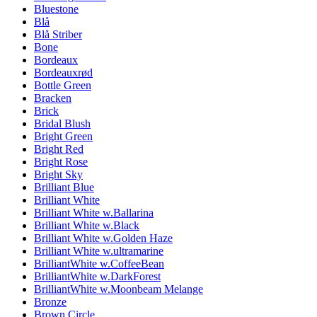
Bluestone
Blå
Blå Striber
Bone
Bordeaux
Bordeauxrød
Bottle Green
Bracken
Brick
Bridal Blush
Bright Green
Bright Red
Bright Rose
Bright Sky
Brilliant Blue
Brilliant White
Brilliant White w.Ballarina
Brilliant White w.Black
Brilliant White w.Golden Haze
Brilliant White w.ultramarine
BrilliantWhite w.CoffeeBean
BrilliantWhite w.DarkForest
BrilliantWhite w.Moonbeam Melange
Bronze
Brown Circle