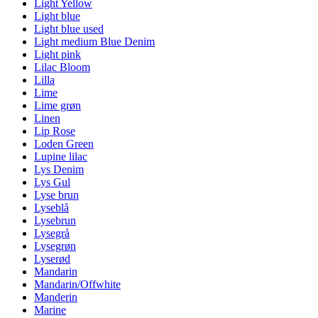
Light Yellow
Light blue
Light blue used
Light medium Blue Denim
Light pink
Lilac Bloom
Lilla
Lime
Lime grøn
Linen
Lip Rose
Loden Green
Lupine lilac
Lys Denim
Lys Gul
Lyse brun
Lyseblå
Lysebrun
Lysegrå
Lysegrøn
Lyserød
Mandarin
Mandarin/Offwhite
Manderin
Marine