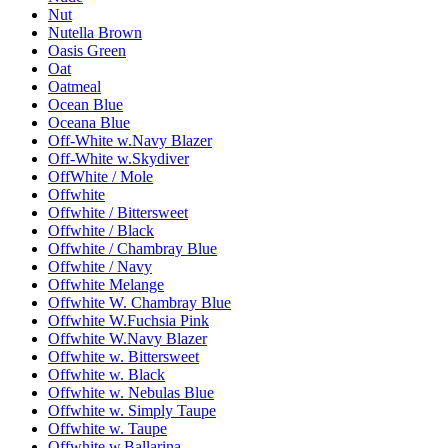
Nut
Nutella Brown
Oasis Green
Oat
Oatmeal
Ocean Blue
Oceana Blue
Off-White w.Navy Blazer
Off-White w.Skydiver
OffWhite / Mole
Offwhite
Offwhite / Bittersweet
Offwhite / Black
Offwhite / Chambray Blue
Offwhite / Navy
Offwhite Melange
Offwhite W. Chambray Blue
Offwhite W.Fuchsia Pink
Offwhite W.Navy Blazer
Offwhite w. Bittersweet
Offwhite w. Black
Offwhite w. Nebulas Blue
Offwhite w. Simply Taupe
Offwhite w. Taupe
Offwhite w.Ballarina