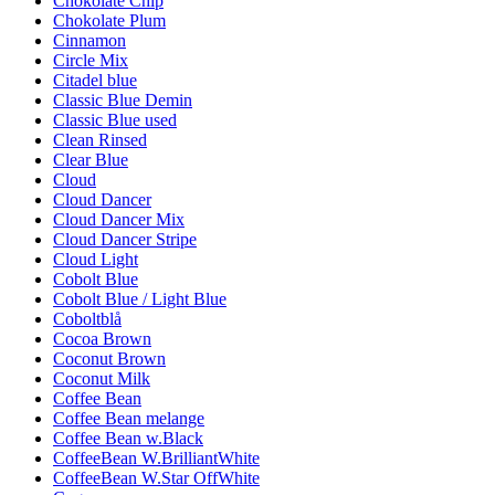
Chokolate Chip
Chokolate Plum
Cinnamon
Circle Mix
Citadel blue
Classic Blue Demin
Classic Blue used
Clean Rinsed
Clear Blue
Cloud
Cloud Dancer
Cloud Dancer Mix
Cloud Dancer Stripe
Cloud Light
Cobolt Blue
Cobolt Blue / Light Blue
Coboltblå
Cocoa Brown
Coconut Brown
Coconut Milk
Coffee Bean
Coffee Bean melange
Coffee Bean w.Black
CoffeeBean W.BrilliantWhite
CoffeeBean W.Star OffWhite