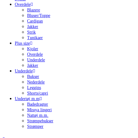
Overdele
Blazere
Bluser/Toppe
Cardigan
Jakker
Strik
Tunikaer
Plus size
Kjoler
Overdele
Underdele
Jakker
Underdele
Bukser
Nederdele
Leggins
Shorts/capri
Undertøj m.m
Badedragter
Missya lingeri
Nattøj m.m.
Strømpebukser
Strømper