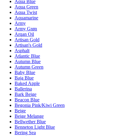
Aqua Blue
Aqua Green
Aqua Twist
Aquamarine
Army
Army Grøn
Arqan Oil
Artisan Gold
Artisan's Gold
Asphalt
Atlantic Blue
Autumn Blue
Autumn Green
Baby Blue
Baja Blue
Baked Apple
Ballerina
Bark Beige
Beacon Blue
Begonia Pink/Kiwi Green
Beige
Beige Melange
Bellwether Blue
Benneton Light Blue
Bering Sea