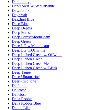
Dark orange
DarkForest W.StarOffwhite
Dawn Pink
Daybreak
Dazzling Blue
Deep Blue
Deep Depths
Deep Forest
Deep Forest/MoonBeam
Deep Green
Deep LG w.Moonbeam
Deep LG w.Offwhite
Deep Liched Green w. Offwhite
Deep Lichen Green
Deep Lichen Green Mel
Deep Lichen Green w. Black
Deep Taupe
Deep Ultramarine
Deer - two tone
Delft blue
Deliciose
Delicioso
Della Robbia
Della Robbia Blue
Demin Like