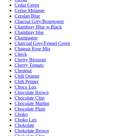
Cedar Green
Cerise Melange
Cerulan Blue
Chacoal Grey/Bourgogne
Chambray Blue w.Black
Chambray blue
Champagne
Charcoal Grey/Fennel Green
Chateua Rose Mix
Check
Cherry Blossom
Cherry Tomato
Chestnut
Chili Orange
Chili Pepper
Choco Lux
Chocolate Brown
Chocolate Chip
Chocolate Martini
Chocolate Plum
Choko
Choko Lux
Chokolate
Chokolate Brown