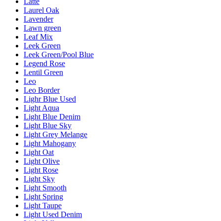
Latte
Laurel Oak
Lavender
Lawn green
Leaf Mix
Leek Green
Leek Green/Pool Blue
Legend Rose
Lentil Green
Leo
Leo Border
Lighr Blue Used
Light Aqua
Light Blue Denim
Light Blue Sky
Light Grey Melange
Light Mahogany
Light Oat
Light Olive
Light Rose
Light Sky
Light Smooth
Light Spring
Light Taupe
Light Used Denim