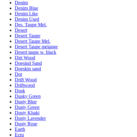
Denim
Denim Blue
Denim Like
Denim Used
Des. Taupe Mel.
Desert
Desert Taupe
Desert Taupe Mel.
Desert Taupe melange
Desert taupe w. black
Dirt Wood
Doesind Sand
Doeskin sand
Dot
Drift Wood
Driftwood
Dusk
Dusky Green
Dusty Blue
Dusty Green
Dusty Khaki
Dusty Lavender
Dusty Rose
Earth
Ecru