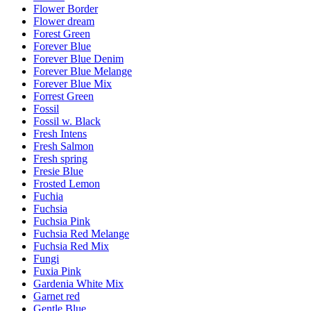
Flower Border
Flower dream
Forest Green
Forever Blue
Forever Blue Denim
Forever Blue Melange
Forever Blue Mix
Forrest Green
Fossil
Fossil w. Black
Fresh Intens
Fresh Salmon
Fresh spring
Fresie Blue
Frosted Lemon
Fuchia
Fuchsia
Fuchsia Pink
Fuchsia Red Melange
Fuchsia Red Mix
Fungi
Fuxia Pink
Gardenia White Mix
Garnet red
Gentle Blue