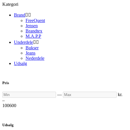
Kategori
Brand


FreeQuent
Jensen
Brandtex
M.A.P.P
Underdele


Bukser
Jeans
Nederdele
Udsalg
Pris
Min
Max
—
kr.
–
100
600
Udsalg