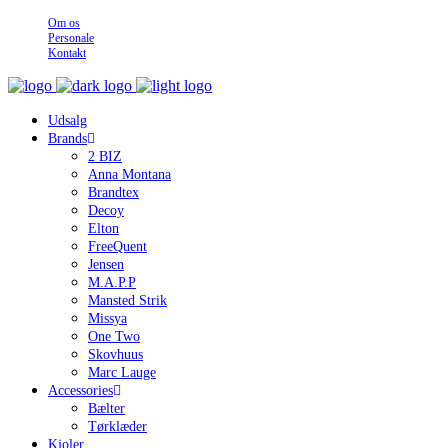
Om os
Personale
Kontakt
Udsalg
Brands
2 BIZ
Anna Montana
Brandtex
Decoy
Elton
FreeQuent
Jensen
M.A.P.P
Mansted Strik
Missya
One Two
Skovhuus
Marc Lauge
Accessories
Bælter
Tørklæder
Kjoler