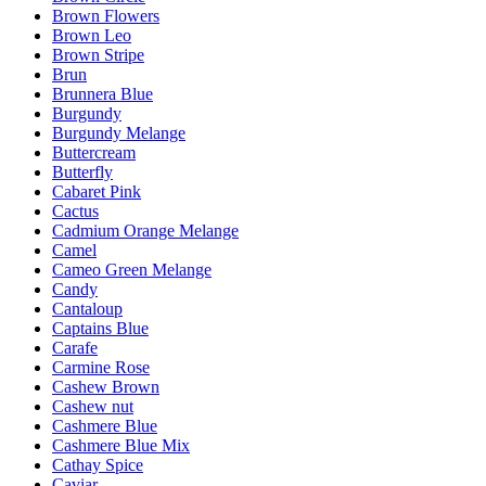
Brown Flowers
Brown Leo
Brown Stripe
Brun
Brunnera Blue
Burgundy
Burgundy Melange
Buttercream
Butterfly
Cabaret Pink
Cactus
Cadmium Orange Melange
Camel
Cameo Green Melange
Candy
Cantaloup
Captains Blue
Carafe
Carmine Rose
Cashew Brown
Cashew nut
Cashmere Blue
Cashmere Blue Mix
Cathay Spice
Caviar