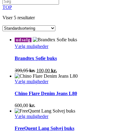
TOP
Viser 5 resultater
udsalg
Dette
Vælg muligheder
vare
har
Brandtex Sofie buks
flere
varianter.
Den
Den
399,95
kr.
100,00
kr.
Mulighederne
oprindelige
aktuelle
kan
pris
Dette
pris
Vælg muligheder
vælges
var:
vare
er:
på
399,95 kr..
har
100,00 kr..
Chino Flare Denim Jeans L80
varesiden
flere
varianter.
600,00
kr.
Mulighederne
kan
Dette
Vælg muligheder
vælges
vare
på
har
FreeQuent Lang Solvej buks
varesiden
flere