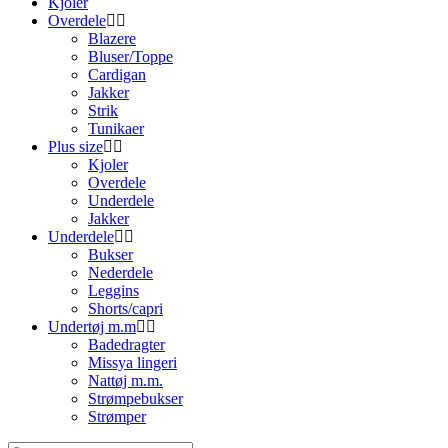
Kjoler
Overdele
Blazere
Bluser/Toppe
Cardigan
Jakker
Strik
Tunikaer
Plus size
Kjoler
Overdele
Underdele
Jakker
Underdele
Bukser
Nederdele
Leggins
Shorts/capri
Undertøj m.m
Badedragter
Missya lingeri
Nattøj m.m.
Strømpebukser
Strømper