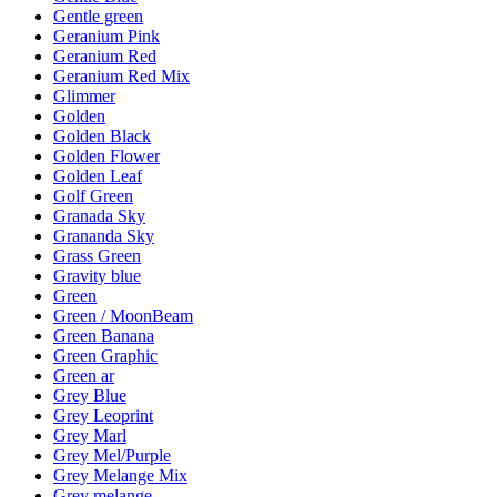
Gentle green
Geranium Pink
Geranium Red
Geranium Red Mix
Glimmer
Golden
Golden Black
Golden Flower
Golden Leaf
Golf Green
Granada Sky
Grananda Sky
Grass Green
Gravity blue
Green
Green / MoonBeam
Green Banana
Green Graphic
Green ar
Grey Blue
Grey Leoprint
Grey Marl
Grey Mel/Purple
Grey Melange Mix
Grey melange