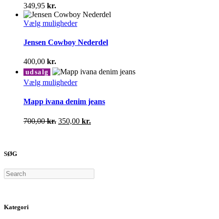
varianter.
349,95
kr.
Mulighederne
kan
Dette
Vælg muligheder
vælges
vare
på
har
Jensen Cowboy Nederdel
varesiden
flere
varianter.
400,00
kr.
Mulighederne
udsalg
kan
Dette
Vælg muligheder
vælges
vare
på
har
Mapp ivana denim jeans
varesiden
flere
varianter.
Den
Den
700,00
kr.
350,00
kr.
Mulighederne
oprindelige
aktuelle
kan
pris
pris
vælges
var:
er:
på
SØG
700,00 kr..
350,00 kr..
varesiden
Search
Kategori