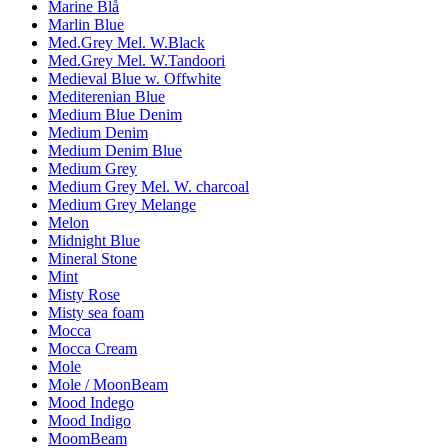
Marine Blå
Marlin Blue
Med.Grey Mel. W.Black
Med.Grey Mel. W.Tandoori
Medieval Blue w. Offwhite
Mediterenian Blue
Medium Blue Denim
Medium Denim
Medium Denim Blue
Medium Grey
Medium Grey Mel. W. charcoal
Medium Grey Melange
Melon
Midnight Blue
Mineral Stone
Mint
Misty Rose
Misty sea foam
Mocca
Mocca Cream
Mole
Mole / MoonBeam
Mood Indego
Mood Indigo
MoomBeam