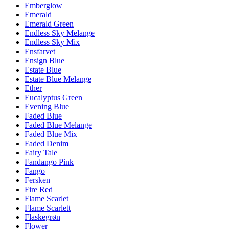
Emberglow
Emerald
Emerald Green
Endless Sky Melange
Endless Sky Mix
Ensfarvet
Ensign Blue
Estate Blue
Estate Blue Melange
Ether
Eucalyptus Green
Evening Blue
Faded Blue
Faded Blue Melange
Faded Blue Mix
Faded Denim
Fairy Tale
Fandango Pink
Fango
Fersken
Fire Red
Flame Scarlet
Flame Scarlett
Flaskegrøn
Flower