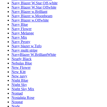
Navy Blazer W.Star Off-white
Navy Blazer W.Star Offwhite
Navy Blazer w.Brilliant
Navy Blazer w.Moonbeam
Navy Blazer w.Offwhite
Navy Blue
Navy Flower
Navy Melange
Navy Mix
Navy Peony
Navy blazer w.Tufo
Navy multi stripe
NavyBlazer W.BrilliantWhite
Nearly Black
Nebulas Blue
New Flower
New Kitt
New navy
Night Blue
Night Sky
Night Sky Mix
Nomad
Nostalgia Rose
Nougat
Nude