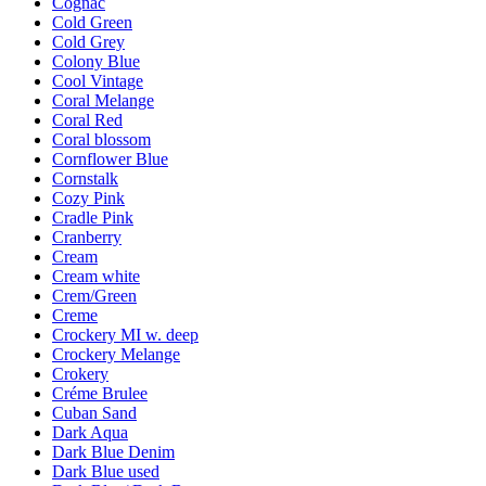
Cognac
Cold Green
Cold Grey
Colony Blue
Cool Vintage
Coral Melange
Coral Red
Coral blossom
Cornflower Blue
Cornstalk
Cozy Pink
Cradle Pink
Cranberry
Cream
Cream white
Crem/Green
Creme
Crockery MI w. deep
Crockery Melange
Crokery
Créme Brulee
Cuban Sand
Dark Aqua
Dark Blue Denim
Dark Blue used