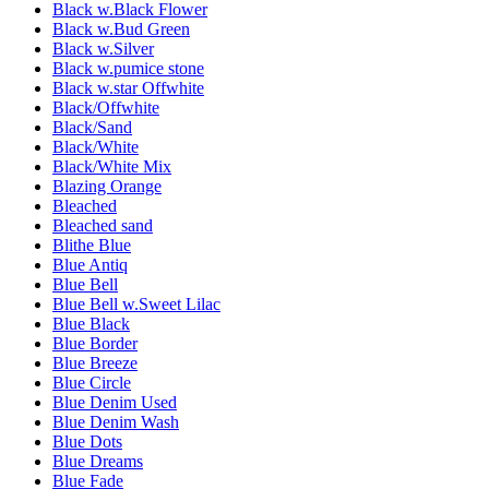
Black w.Black Flower
Black w.Bud Green
Black w.Silver
Black w.pumice stone
Black w.star Offwhite
Black/Offwhite
Black/Sand
Black/White
Black/White Mix
Blazing Orange
Bleached
Bleached sand
Blithe Blue
Blue Antiq
Blue Bell
Blue Bell w.Sweet Lilac
Blue Black
Blue Border
Blue Breeze
Blue Circle
Blue Denim Used
Blue Denim Wash
Blue Dots
Blue Dreams
Blue Fade