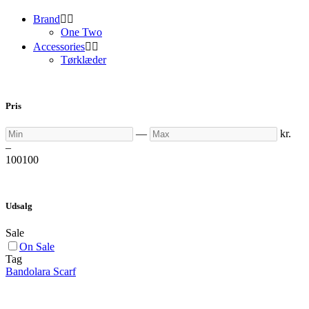
Brand


One Two
Accessories


Tørklæder
Pris
Min
Max
—
kr.
–
100
100
Udsalg
Sale
On Sale
Tag
Bandolara Scarf