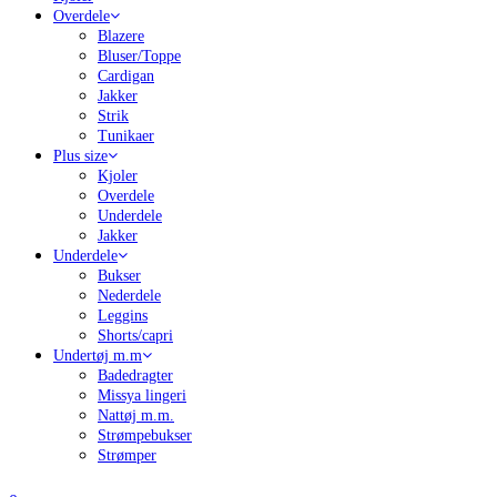
Overdele
Blazere
Bluser/Toppe
Cardigan
Jakker
Strik
Tunikaer
Plus size
Kjoler
Overdele
Underdele
Jakker
Underdele
Bukser
Nederdele
Leggins
Shorts/capri
Undertøj m.m
Badedragter
Missya lingeri
Nattøj m.m.
Strømpebukser
Strømper