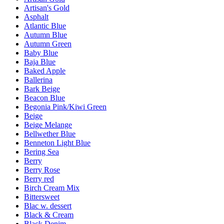
Artisan's Gold
Asphalt
Atlantic Blue
Autumn Blue
Autumn Green
Baby Blue
Baja Blue
Baked Apple
Ballerina
Bark Beige
Beacon Blue
Begonia Pink/Kiwi Green
Beige
Beige Melange
Bellwether Blue
Benneton Light Blue
Bering Sea
Berry
Berry Rose
Berry red
Birch Cream Mix
Bittersweet
Blac w. dessert
Black & Cream
Black Denim