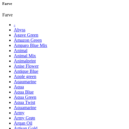
Farve
Farve
-
Abyss
Agave Green
Amazon Green
Amparo Blue Mix
Animal
Animal Mix
Animalprint
Anise Flower
Antique Blue
Apple green
Aqaumarine
Aqua
Aqua Blue
Aqua Green
Aqua Twist
Aquamarine
Army
Army Grøn
Arqan Oil
Artisan Gold