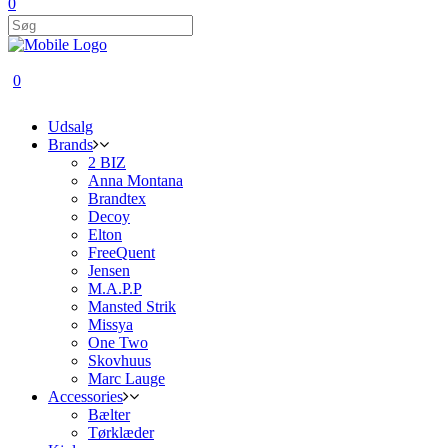
0
0
Udsalg
Brands
2 BIZ
Anna Montana
Brandtex
Decoy
Elton
FreeQuent
Jensen
M.A.P.P
Mansted Strik
Missya
One Two
Skovhuus
Marc Lauge
Accessories
Bælter
Tørklæder