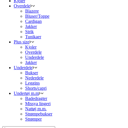
Kjoler
Overdele
Blazere
Bluser/Toppe
Cardigan
Jakker
Strik
Tunikaer
Plus size
Kjoler
Overdele
Underdele
Jakker
Underdele
Bukser
Nederdele
Leggins
Shorts/capri
Undertøj m.m
Badedragter
Missya lingeri
Nattøj m.m.
Strømpebukser
Strømper