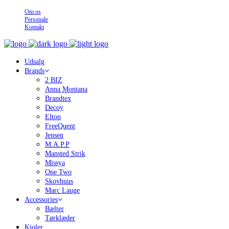
Om os
Personale
Kontakt
Udsalg
Brands
2 BIZ
Anna Montana
Brandtex
Decoy
Elton
FreeQuent
Jensen
M.A.P.P
Mansted Strik
Missya
One Two
Skovhuus
Marc Lauge
Accessories
Bælter
Tørklæder
Kjoler