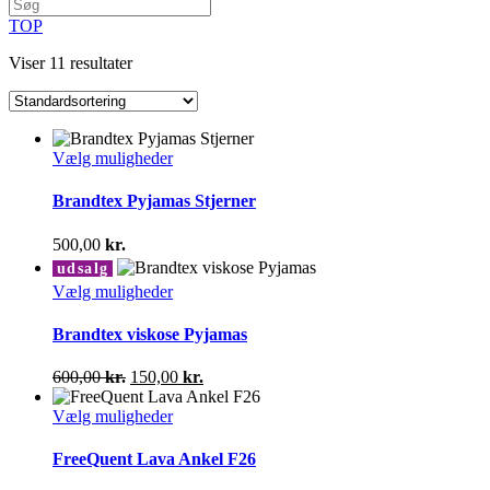
TOP
Viser 11 resultater
Dette
Vælg muligheder
vare
har
Brandtex Pyjamas Stjerner
flere
varianter.
500,00
kr.
Mulighederne
udsalg
kan
Dette
Vælg muligheder
vælges
vare
på
har
Brandtex viskose Pyjamas
varesiden
flere
varianter.
Den
Den
600,00
kr.
150,00
kr.
Mulighederne
oprindelige
aktuelle
kan
pris
Dette
pris
Vælg muligheder
vælges
var:
vare
er:
på
600,00 kr..
har
150,00 kr..
FreeQuent Lava Ankel F26
varesiden
flere