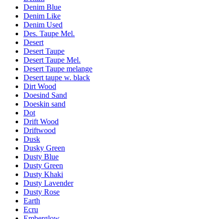
Denim Blue
Denim Like
Denim Used
Des. Taupe Mel.
Desert
Desert Taupe
Desert Taupe Mel.
Desert Taupe melange
Desert taupe w. black
Dirt Wood
Doesind Sand
Doeskin sand
Dot
Drift Wood
Driftwood
Dusk
Dusky Green
Dusty Blue
Dusty Green
Dusty Khaki
Dusty Lavender
Dusty Rose
Earth
Ecru
Emberglow