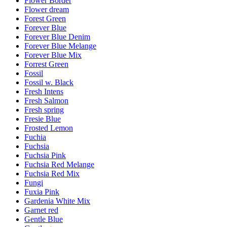
Flower Border
Flower dream
Forest Green
Forever Blue
Forever Blue Denim
Forever Blue Melange
Forever Blue Mix
Forrest Green
Fossil
Fossil w. Black
Fresh Intens
Fresh Salmon
Fresh spring
Fresie Blue
Frosted Lemon
Fuchia
Fuchsia
Fuchsia Pink
Fuchsia Red Melange
Fuchsia Red Mix
Fungi
Fuxia Pink
Gardenia White Mix
Garnet red
Gentle Blue