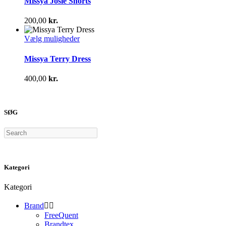
Missya Josie Shorts
varesiden
flere
varianter.
200,00
kr.
Mulighederne
kan
Dette
Vælg muligheder
vælges
vare
på
har
Missya Terry Dress
varesiden
flere
varianter.
400,00
kr.
Mulighederne
kan
vælges
på
SØG
varesiden
Search
Kategori
Kategori
Brand


FreeQuent
Brandtex