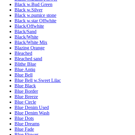
Black w.Bud Green
Black w.Silver
Black w.pumice stone
Black w.star Offwhite
Black/Offwhite
Black/Sand
Black/White
Black/White Mix
Blazing Orange
Bleached
Bleached sand
Blithe Blue
Blue Antiq
Blue Bell
Blue Bell w.Sweet Lilac
Blue Black
Blue Border
Blue Breeze
Blue Circle
Blue Denim Used
Blue Denim Wash
Blue Dots
Blue Dreams
Blue Fade
Blue Flower