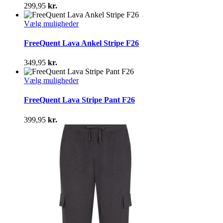
varianter.
299,95
kr.
Mulighederne
kan
Dette
Vælg muligheder
vælges
vare
på
har
FreeQuent Lava Ankel Stripe F26
varesiden
flere
varianter.
349,95
kr.
Mulighederne
kan
Dette
Vælg muligheder
vælges
vare
på
har
FreeQuent Lava Stripe Pant F26
varesiden
flere
varianter.
399,95
kr.
Mulighederne
kan
vælges
på
varesiden