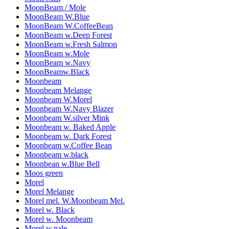
MoonBeam / Mole
MoonBeam W.Blue
MoonBeam W.CoffeeBean
MoonBeam w.Deep Forest
MoonBeam w.Fresh Salmon
MoonBeam w.Mole
MoonBeam w.Navy
MoonBeamw.Black
Moonbeam
Moonbeam Melange
Moonbeam W.Morel
Moonbeam W.Navy Blazer
Moonbeam W.silver Mink
Moonbeam w. Baked Apple
Moonbeam w. Dark Forest
Moonbeam w.Coffee Bean
Moonbeam w.black
Moonbean w.Blue Bell
Moos green
Morel
Morel Melange
Morel mel. W.Moonbeam Mel.
Morel w. Black
Morel w. Moonbeam
Morel w.pale