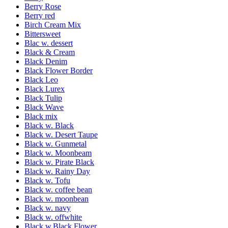
Berry Rose
Berry red
Birch Cream Mix
Bittersweet
Blac w. dessert
Black & Cream
Black Denim
Black Flower Border
Black Leo
Black Lurex
Black Tulip
Black Wave
Black mix
Black w. Black
Black w. Desert Taupe
Black w. Gunmetal
Black w. Moonbeam
Black w. Pirate Black
Black w. Rainy Day
Black w. Tofu
Black w. coffee bean
Black w. moonbean
Black w. navy
Black w. offwhite
Black w.Black Flower