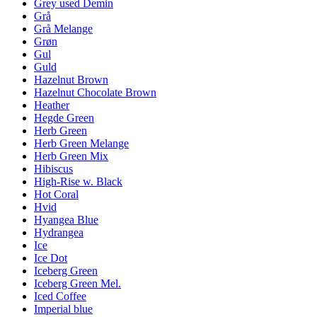
Grey used Demin
Grå
Grå Melange
Grøn
Gul
Guld
Hazelnut Brown
Hazelnut Chocolate Brown
Heather
Hegde Green
Herb Green
Herb Green Melange
Herb Green Mix
Hibiscus
High-Rise w. Black
Hot Coral
Hvid
Hyangea Blue
Hydrangea
Ice
Ice Dot
Iceberg Green
Iceberg Green Mel.
Iced Coffee
Imperial blue