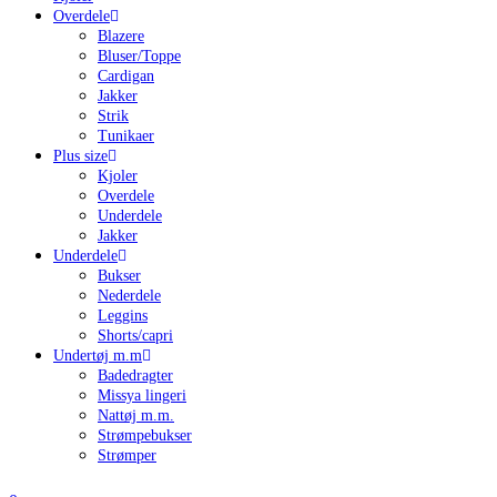
Overdele
Blazere
Bluser/Toppe
Cardigan
Jakker
Strik
Tunikaer
Plus size
Kjoler
Overdele
Underdele
Jakker
Underdele
Bukser
Nederdele
Leggins
Shorts/capri
Undertøj m.m
Badedragter
Missya lingeri
Nattøj m.m.
Strømpebukser
Strømper