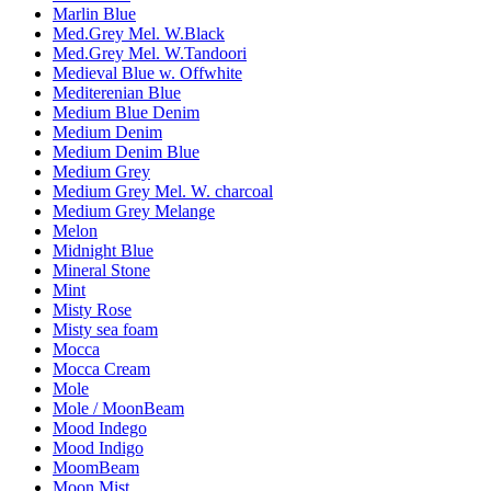
Marlin Blue
Med.Grey Mel. W.Black
Med.Grey Mel. W.Tandoori
Medieval Blue w. Offwhite
Mediterenian Blue
Medium Blue Denim
Medium Denim
Medium Denim Blue
Medium Grey
Medium Grey Mel. W. charcoal
Medium Grey Melange
Melon
Midnight Blue
Mineral Stone
Mint
Misty Rose
Misty sea foam
Mocca
Mocca Cream
Mole
Mole / MoonBeam
Mood Indego
Mood Indigo
MoomBeam
Moon Mist