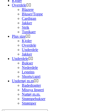
Kjoler
Overdele
Blazere
Bluser/Toppe
Cardigan
Jakker
Strik
Tunikaer
Plus size
Kjoler
Overdele
Underdele
Jakker
Underdele
Bukser
Nederdele
Leggins
Shorts/capri
Undertøj m.m
Badedragter
Missya lingeri
Nattøj m.m.
Strømpebukser
Strømper