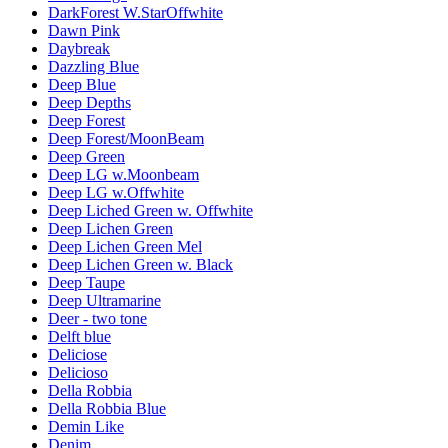
DarkForest W.StarOffwhite
Dawn Pink
Daybreak
Dazzling Blue
Deep Blue
Deep Depths
Deep Forest
Deep Forest/MoonBeam
Deep Green
Deep LG w.Moonbeam
Deep LG w.Offwhite
Deep Liched Green w. Offwhite
Deep Lichen Green
Deep Lichen Green Mel
Deep Lichen Green w. Black
Deep Taupe
Deep Ultramarine
Deer - two tone
Delft blue
Deliciose
Delicioso
Della Robbia
Della Robbia Blue
Demin Like
Denim