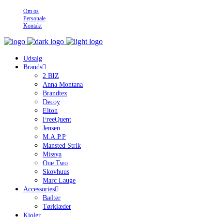
Om os
Personale
Kontakt
Udsalg
Brands
2 BIZ
Anna Montana
Brandtex
Decoy
Elton
FreeQuent
Jensen
M.A.P.P
Mansted Strik
Missya
One Two
Skovhuus
Marc Lauge
Accessories
Bælter
Tørklæder
Kjoler