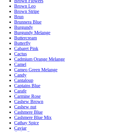
Brown Flowers
Brown Leo
Brown Stripe
Brun
Brunnera Blue
Burgundy
Burgundy Melange
Buttercream
Butterfly
Cabaret Pink
Cactus
Cadmium Orange Melange
Camel
Cameo Green Melange
Candy
Cantaloup
Captains Blue
Carafe
Carmine Rose
Cashew Brown
Cashew nut
Cashmere Blue
Cashmere Blue Mix
Cathay Spice
Caviar