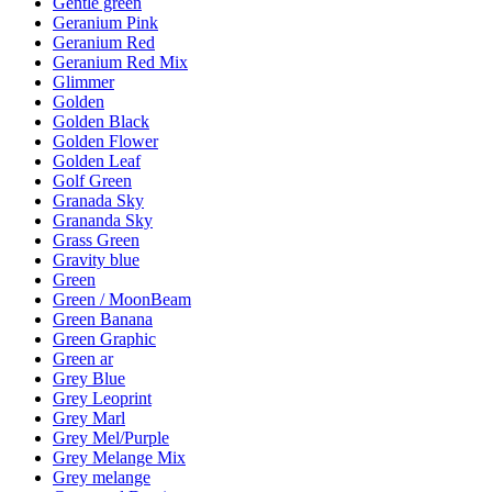
Gentle green
Geranium Pink
Geranium Red
Geranium Red Mix
Glimmer
Golden
Golden Black
Golden Flower
Golden Leaf
Golf Green
Granada Sky
Grananda Sky
Grass Green
Gravity blue
Green
Green / MoonBeam
Green Banana
Green Graphic
Green ar
Grey Blue
Grey Leoprint
Grey Marl
Grey Mel/Purple
Grey Melange Mix
Grey melange