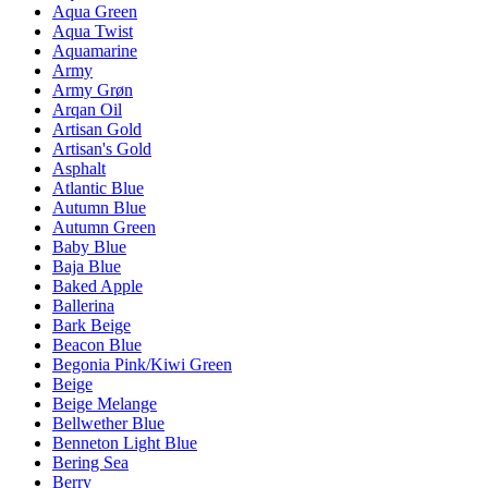
Aqua Green
Aqua Twist
Aquamarine
Army
Army Grøn
Arqan Oil
Artisan Gold
Artisan's Gold
Asphalt
Atlantic Blue
Autumn Blue
Autumn Green
Baby Blue
Baja Blue
Baked Apple
Ballerina
Bark Beige
Beacon Blue
Begonia Pink/Kiwi Green
Beige
Beige Melange
Bellwether Blue
Benneton Light Blue
Bering Sea
Berry