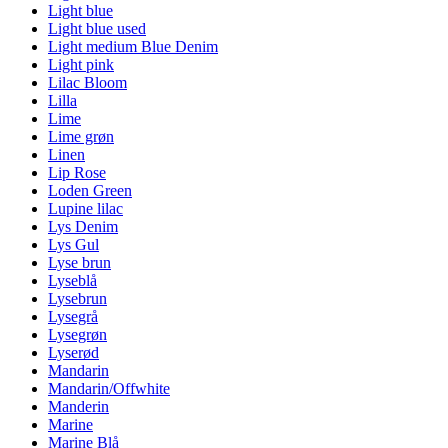
Light blue
Light blue used
Light medium Blue Denim
Light pink
Lilac Bloom
Lilla
Lime
Lime grøn
Linen
Lip Rose
Loden Green
Lupine lilac
Lys Denim
Lys Gul
Lyse brun
Lyseblå
Lysebrun
Lysegrå
Lysegrøn
Lyserød
Mandarin
Mandarin/Offwhite
Manderin
Marine
Marine Blå