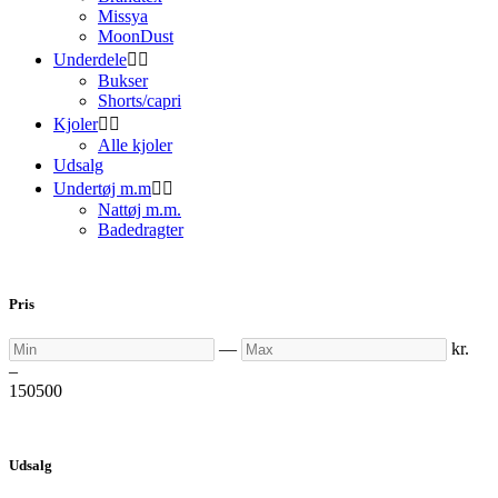
Missya
MoonDust
Underdele


Bukser
Shorts/capri
Kjoler


Alle kjoler
Udsalg
Undertøj m.m


Nattøj m.m.
Badedragter
Pris
Min
Max
—
kr.
–
150
500
Udsalg