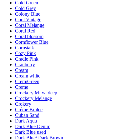
Cold Green
Cold Grey
Colony Blue
Cool Vintage
Coral Melange
Coral Red
Coral blossom
Cornflower Blue
Cornstalk
Cozy Pink
Cradle Pink
Cranberry
Cream
Cream white
Crem/Green
Creme
Crockery MI w. deep
Crockery Melange
Crokery
Créme Brulee
Cuban Sand
Dark Aqua
Dark Blue Denim
Dark Blue used
Dark Blue/ Dark Brown