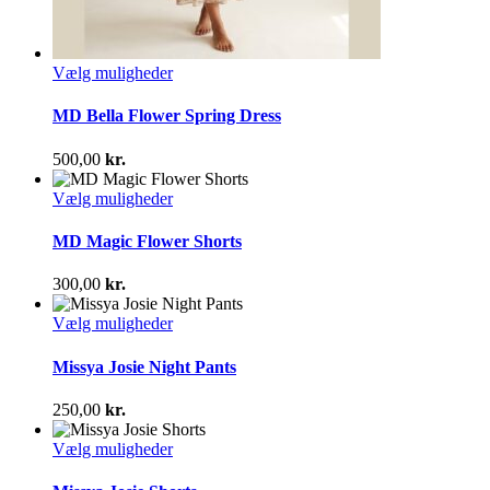
Dette
Vælg muligheder
vare
har
MD Bella Flower Spring Dress
flere
varianter.
500,00
kr.
Mulighederne
kan
Dette
Vælg muligheder
vælges
vare
på
har
MD Magic Flower Shorts
varesiden
flere
varianter.
300,00
kr.
Mulighederne
kan
Dette
Vælg muligheder
vælges
vare
på
har
Missya Josie Night Pants
varesiden
flere
varianter.
250,00
kr.
Mulighederne
kan
Dette
Vælg muligheder
vælges
vare
på
har