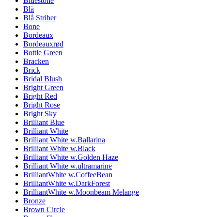
Bluestone
Blå
Blå Striber
Bone
Bordeaux
Bordeauxrød
Bottle Green
Bracken
Brick
Bridal Blush
Bright Green
Bright Red
Bright Rose
Bright Sky
Brilliant Blue
Brilliant White
Brilliant White w.Ballarina
Brilliant White w.Black
Brilliant White w.Golden Haze
Brilliant White w.ultramarine
BrilliantWhite w.CoffeeBean
BrilliantWhite w.DarkForest
BrilliantWhite w.Moonbeam Melange
Bronze
Brown Circle