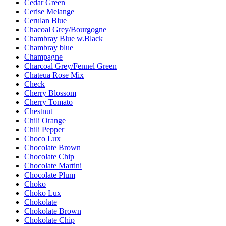
Cedar Green
Cerise Melange
Cerulan Blue
Chacoal Grey/Bourgogne
Chambray Blue w.Black
Chambray blue
Champagne
Charcoal Grey/Fennel Green
Chateua Rose Mix
Check
Cherry Blossom
Cherry Tomato
Chestnut
Chili Orange
Chili Pepper
Choco Lux
Chocolate Brown
Chocolate Chip
Chocolate Martini
Chocolate Plum
Choko
Choko Lux
Chokolate
Chokolate Brown
Chokolate Chip