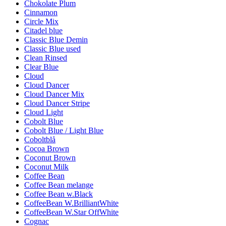
Chokolate Plum
Cinnamon
Circle Mix
Citadel blue
Classic Blue Demin
Classic Blue used
Clean Rinsed
Clear Blue
Cloud
Cloud Dancer
Cloud Dancer Mix
Cloud Dancer Stripe
Cloud Light
Cobolt Blue
Cobolt Blue / Light Blue
Coboltblå
Cocoa Brown
Coconut Brown
Coconut Milk
Coffee Bean
Coffee Bean melange
Coffee Bean w.Black
CoffeeBean W.BrilliantWhite
CoffeeBean W.Star OffWhite
Cognac