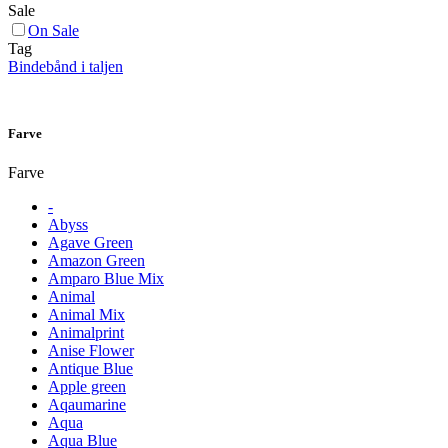
Sale
On Sale
Tag
Bindebånd i taljen
Farve
Farve
-
Abyss
Agave Green
Amazon Green
Amparo Blue Mix
Animal
Animal Mix
Animalprint
Anise Flower
Antique Blue
Apple green
Aqaumarine
Aqua
Aqua Blue