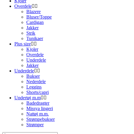
Kjoler
Overdele
Blazere
Bluser/Toppe
Cardigan
Jakker
Strik
Tunikaer
Plus size
Kjoler
Overdele
Underdele
Jakker
Underdele
Bukser
Nederdele
Leggins
Shorts/capri
Undertøj m.m
Badedragter
Missya lingeri
Nattøj m.m.
Strømpebukser
Strømper