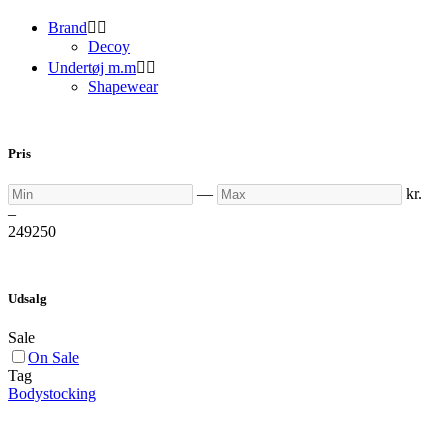
Brand


Decoy
Undertøj m.m


Shapewear
Pris
Min
Max
—
kr.
–
249
250
Udsalg
Sale
On Sale
Tag
Bodystocking