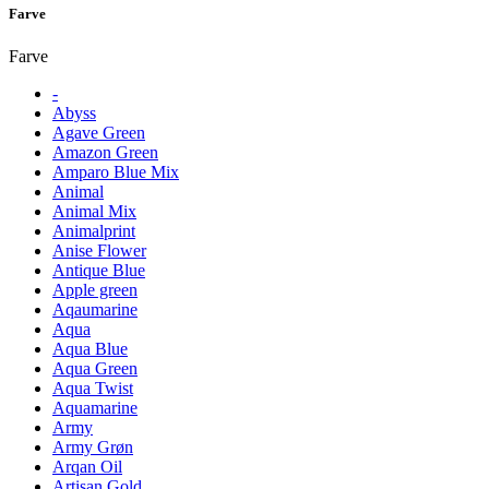
Farve
Farve
-
Abyss
Agave Green
Amazon Green
Amparo Blue Mix
Animal
Animal Mix
Animalprint
Anise Flower
Antique Blue
Apple green
Aqaumarine
Aqua
Aqua Blue
Aqua Green
Aqua Twist
Aquamarine
Army
Army Grøn
Arqan Oil
Artisan Gold