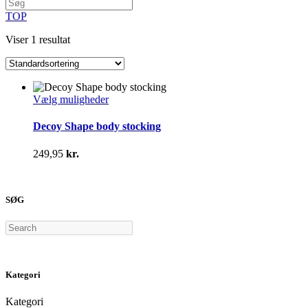
TOP
Viser 1 resultat
Dette
Vælg muligheder
vare
har
Decoy Shape body stocking
flere
varianter.
249,95
kr.
Mulighederne
kan
vælges
på
SØG
varesiden
Search
Kategori
Kategori