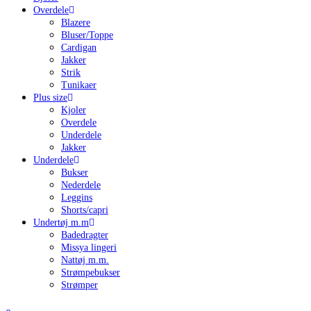
Overdele
Blazere
Bluser/Toppe
Cardigan
Jakker
Strik
Tunikaer
Plus size
Kjoler
Overdele
Underdele
Jakker
Underdele
Bukser
Nederdele
Leggins
Shorts/capri
Undertøj m.m
Badedragter
Missya lingeri
Nattøj m.m.
Strømpebukser
Strømper