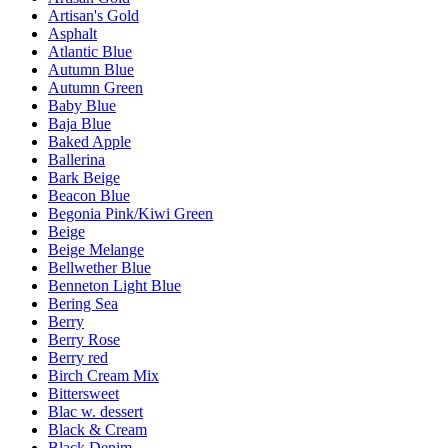
Artisan's Gold
Asphalt
Atlantic Blue
Autumn Blue
Autumn Green
Baby Blue
Baja Blue
Baked Apple
Ballerina
Bark Beige
Beacon Blue
Begonia Pink/Kiwi Green
Beige
Beige Melange
Bellwether Blue
Benneton Light Blue
Bering Sea
Berry
Berry Rose
Berry red
Birch Cream Mix
Bittersweet
Blac w. dessert
Black & Cream
Black Denim