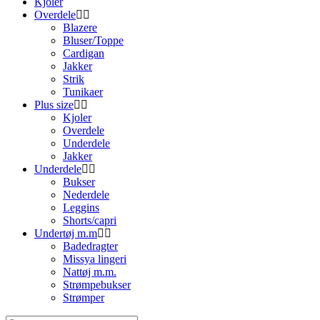
Kjoler
Overdele
Blazere
Bluser/Toppe
Cardigan
Jakker
Strik
Tunikaer
Plus size
Kjoler
Overdele
Underdele
Jakker
Underdele
Bukser
Nederdele
Leggins
Shorts/capri
Undertøj m.m
Badedragter
Missya lingeri
Nattøj m.m.
Strømpebukser
Strømper