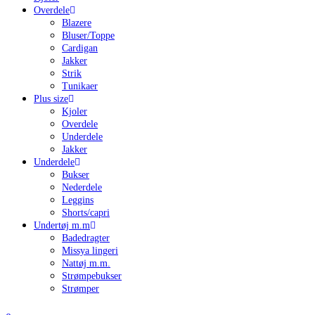
Overdele
Blazere
Bluser/Toppe
Cardigan
Jakker
Strik
Tunikaer
Plus size
Kjoler
Overdele
Underdele
Jakker
Underdele
Bukser
Nederdele
Leggins
Shorts/capri
Undertøj m.m
Badedragter
Missya lingeri
Nattøj m.m.
Strømpebukser
Strømper