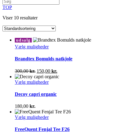
TOP
Viser 10 resultater
udsalg
Dette
Vælg muligheder
vare
har
Brandtex Bomulds natkjole
flere
varianter.
Den
Den
300,00
kr.
150,00
kr.
Mulighederne
oprindelige
aktuelle
kan
pris
Dette
pris
Vælg muligheder
vælges
var:
vare
er:
på
300,00 kr..
har
150,00 kr..
Decoy capri organic
varesiden
flere
varianter.
180,00
kr.
Mulighederne
kan
Dette
Vælg muligheder
vælges
vare
på
har
FreeQuent Fenjal Tee F26
varesiden
flere