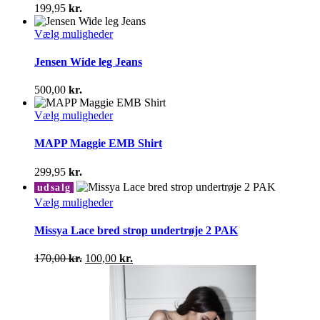
varianter.
199,95
kr.
Mulighederne
kan
Dette
Vælg muligheder
vælges
vare
på
har
Jensen Wide leg Jeans
varesiden
flere
varianter.
500,00
kr.
Mulighederne
kan
Dette
Vælg muligheder
vælges
vare
på
har
MAPP Maggie EMB Shirt
varesiden
flere
varianter.
299,95
kr.
Mulighederne
udsalg
kan
Dette
Vælg muligheder
vælges
vare
på
har
Missya Lace bred strop undertrøje 2 PAK
varesiden
flere
varianter.
Den
Den
170,00
kr.
100,00
kr.
Mulighederne
oprindelige
aktuelle
kan
pris
pris
vælges
var:
er:
på
170,00 kr..
100,00 kr..
varesiden