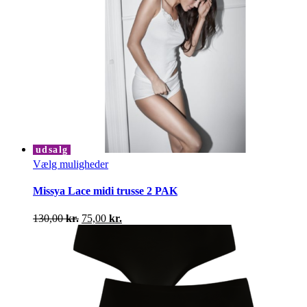
udsalg
Dette
Vælg muligheder
vare
har
Missya Lace midi trusse 2 PAK
flere
varianter.
Den
Den
130,00
kr.
75,00
kr.
Mulighederne
oprindelige
aktuelle
kan
pris
pris
vælges
var:
er:
på
130,00 kr..
75,00 kr..
varesiden