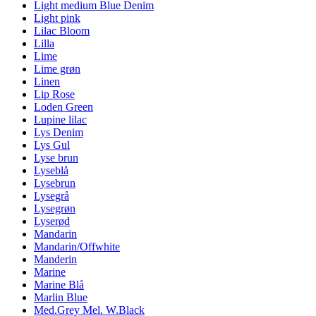
Light medium Blue Denim
Light pink
Lilac Bloom
Lilla
Lime
Lime grøn
Linen
Lip Rose
Loden Green
Lupine lilac
Lys Denim
Lys Gul
Lyse brun
Lyseblå
Lysebrun
Lysegrå
Lysegrøn
Lyserød
Mandarin
Mandarin/Offwhite
Manderin
Marine
Marine Blå
Marlin Blue
Med.Grey Mel. W.Black