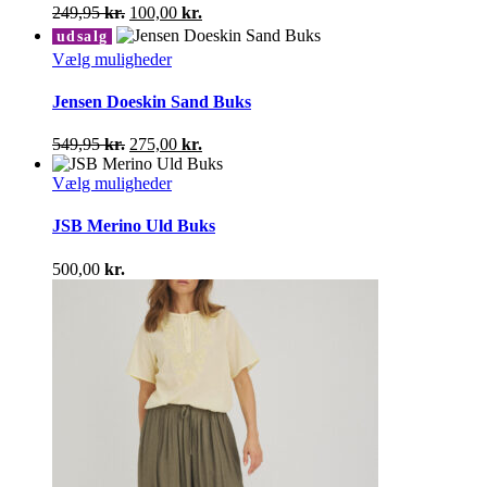
varianter.
Den
Den
249,95
kr.
100,00
kr.
Mulighederne
oprindelige
aktuelle
udsalg
kan
pris
pris
Dette
Vælg muligheder
vælges
var:
er:
vare
på
249,95 kr..
100,00 kr..
har
Jensen Doeskin Sand Buks
varesiden
flere
varianter.
Den
Den
549,95
kr.
275,00
kr.
Mulighederne
oprindelige
aktuelle
kan
pris
Dette
pris
Vælg muligheder
vælges
var:
vare
er:
på
549,95 kr..
har
275,00 kr..
JSB Merino Uld Buks
varesiden
flere
varianter.
500,00
kr.
Mulighederne
kan
vælges
på
varesiden