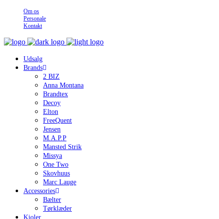
Om os
Personale
Kontakt
Udsalg
Brands
2 BIZ
Anna Montana
Brandtex
Decoy
Elton
FreeQuent
Jensen
M.A.P.P
Mansted Strik
Missya
One Two
Skovhuus
Marc Lauge
Accessories
Bælter
Tørklæder
Kjoler