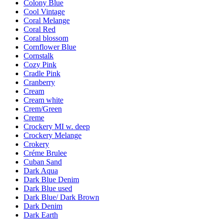
Colony Blue
Cool Vintage
Coral Melange
Coral Red
Coral blossom
Cornflower Blue
Cornstalk
Cozy Pink
Cradle Pink
Cranberry
Cream
Cream white
Crem/Green
Creme
Crockery MI w. deep
Crockery Melange
Crokery
Créme Brulee
Cuban Sand
Dark Aqua
Dark Blue Denim
Dark Blue used
Dark Blue/ Dark Brown
Dark Denim
Dark Earth