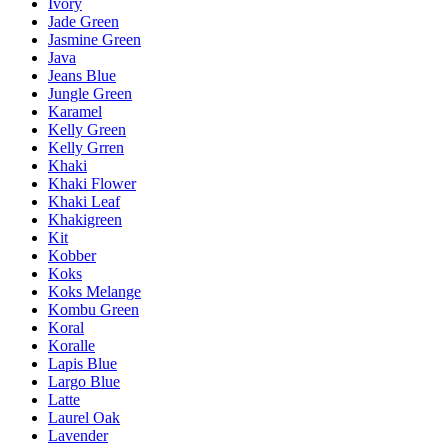
Ivory
Jade Green
Jasmine Green
Java
Jeans Blue
Jungle Green
Karamel
Kelly Green
Kelly Grren
Khaki
Khaki Flower
Khaki Leaf
Khakigreen
Kit
Kobber
Koks
Koks Melange
Kombu Green
Koral
Koralle
Lapis Blue
Largo Blue
Latte
Laurel Oak
Lavender