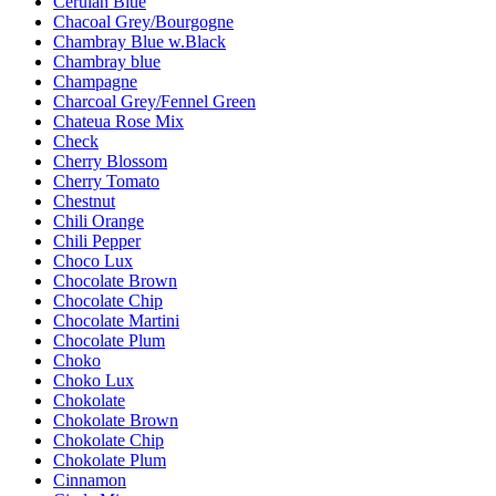
Cerulan Blue
Chacoal Grey/Bourgogne
Chambray Blue w.Black
Chambray blue
Champagne
Charcoal Grey/Fennel Green
Chateua Rose Mix
Check
Cherry Blossom
Cherry Tomato
Chestnut
Chili Orange
Chili Pepper
Choco Lux
Chocolate Brown
Chocolate Chip
Chocolate Martini
Chocolate Plum
Choko
Choko Lux
Chokolate
Chokolate Brown
Chokolate Chip
Chokolate Plum
Cinnamon