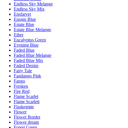
Endless Sky Melange
Endless Sky Mix
Ensfarvet
Ensign Blue
Estate Blue
Estate Blue Melange
Ether
Eucalyptus Green
Evening Blue
Faded Blue
Faded Blue Melange
Faded Blue Mix
Faded Denim
Fairy Tale
Fandango Pink
Fango
Fersken
Fire Red
Flame Scarlet
Flame Scarlett
Flaskegrøn
Flower
Flower Border
Flower dream
Forest Green