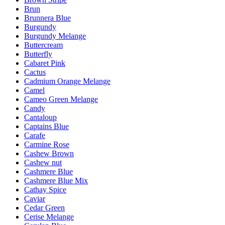
Brun
Brunnera Blue
Burgundy
Burgundy Melange
Buttercream
Butterfly
Cabaret Pink
Cactus
Cadmium Orange Melange
Camel
Cameo Green Melange
Candy
Cantaloup
Captains Blue
Carafe
Carmine Rose
Cashew Brown
Cashew nut
Cashmere Blue
Cashmere Blue Mix
Cathay Spice
Caviar
Cedar Green
Cerise Melange