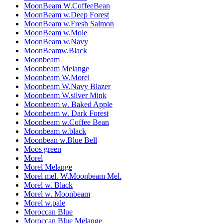
MoonBeam W.CoffeeBean
MoonBeam w.Deep Forest
MoonBeam w.Fresh Salmon
MoonBeam w.Mole
MoonBeam w.Navy
MoonBeamw.Black
Moonbeam
Moonbeam Melange
Moonbeam W.Morel
Moonbeam W.Navy Blazer
Moonbeam W.silver Mink
Moonbeam w. Baked Apple
Moonbeam w. Dark Forest
Moonbeam w.Coffee Bean
Moonbeam w.black
Moonbean w.Blue Bell
Moos green
Morel
Morel Melange
Morel mel. W.Moonbeam Mel.
Morel w. Black
Morel w. Moonbeam
Morel w.pale
Moroccan Blue
Moroccan Blue Melange