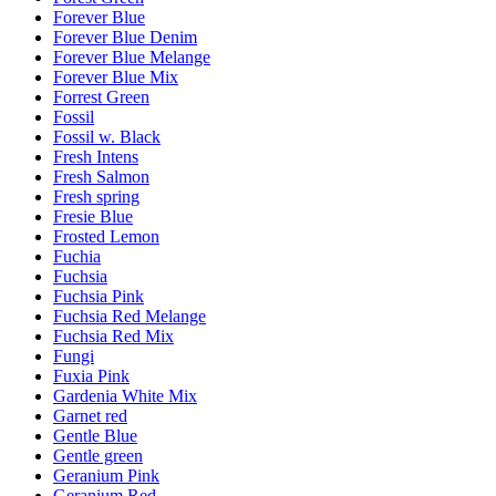
Forever Blue
Forever Blue Denim
Forever Blue Melange
Forever Blue Mix
Forrest Green
Fossil
Fossil w. Black
Fresh Intens
Fresh Salmon
Fresh spring
Fresie Blue
Frosted Lemon
Fuchia
Fuchsia
Fuchsia Pink
Fuchsia Red Melange
Fuchsia Red Mix
Fungi
Fuxia Pink
Gardenia White Mix
Garnet red
Gentle Blue
Gentle green
Geranium Pink
Geranium Red