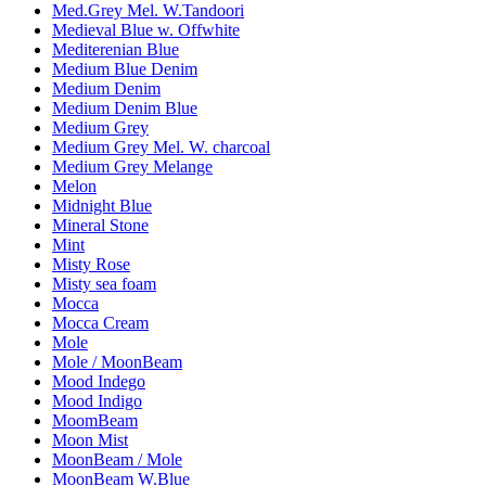
Med.Grey Mel. W.Tandoori
Medieval Blue w. Offwhite
Mediterenian Blue
Medium Blue Denim
Medium Denim
Medium Denim Blue
Medium Grey
Medium Grey Mel. W. charcoal
Medium Grey Melange
Melon
Midnight Blue
Mineral Stone
Mint
Misty Rose
Misty sea foam
Mocca
Mocca Cream
Mole
Mole / MoonBeam
Mood Indego
Mood Indigo
MoomBeam
Moon Mist
MoonBeam / Mole
MoonBeam W.Blue