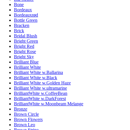
Bone
Bordeaux
Bordeauxrød
Bottle Green
Bracken
Brick
Bridal Blush
Bright Green
Bright Red
Bright Rose
Bright Sky
Brilliant Blue
Brilliant White
Brilliant White w.Ballarina
Brilliant White w.Black
Brilliant White w.Golden Haze
Brilliant White w.ultramarine
BrilliantWhite w.CoffeeBean
BrilliantWhite w.DarkForest
BrilliantWhite w.Moonbeam Melange
Bronze
Brown Circle
Brown Flowers
Brown Leo
Brown Stripe