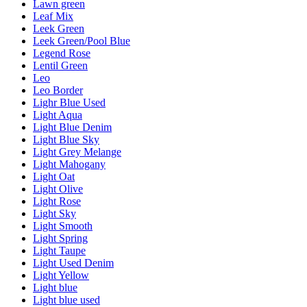
Lawn green
Leaf Mix
Leek Green
Leek Green/Pool Blue
Legend Rose
Lentil Green
Leo
Leo Border
Lighr Blue Used
Light Aqua
Light Blue Denim
Light Blue Sky
Light Grey Melange
Light Mahogany
Light Oat
Light Olive
Light Rose
Light Sky
Light Smooth
Light Spring
Light Taupe
Light Used Denim
Light Yellow
Light blue
Light blue used