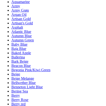
Aquamarine
Army
Army Grøn
Arqan Oil
Artisan Gold
Artisan's Gold
Asphalt
Atlantic Blue
Autumn Blue
Autumn Green
Baby Blue
Baja Blue
Baked Apple
Ballerina
Bark Beige
Beacon Blue
Begonia Pink/Kiwi Green
Beige
Beige Melange
Bellwether Blue
Benneton Light Blue
Bering Sea
Berry
Berry Rose
Berry red