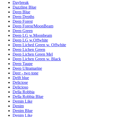
Daybreak
Dazzling Blue
Deep Blue
Deep Depths
Deep Forest
Deep Forest/MoonBeam
Deep Green
Deep LG w.Moonbeam
Deep LG w.Offwhite
Deep Liched Green w. Offwhite
Deep Lichen Green
Deep Lichen Green Mel
Deep Lichen Green w. Black
Deep Taupe
Deep Ultramarine
Deer - two tone
Delft blue
Deliciose
Delicioso
Della Robbia
Della Robbia Blue
Demin Like
Denim
Denim Blue
Denim Like