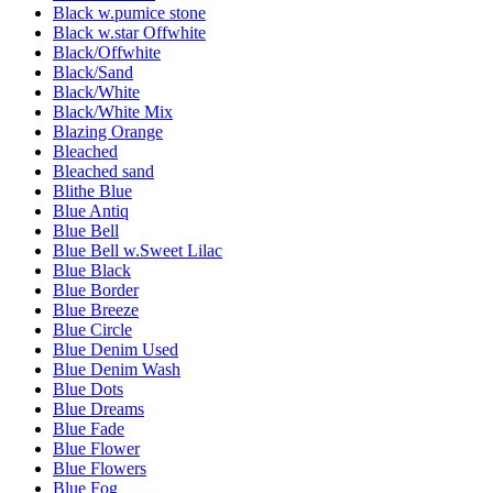
Black w.pumice stone
Black w.star Offwhite
Black/Offwhite
Black/Sand
Black/White
Black/White Mix
Blazing Orange
Bleached
Bleached sand
Blithe Blue
Blue Antiq
Blue Bell
Blue Bell w.Sweet Lilac
Blue Black
Blue Border
Blue Breeze
Blue Circle
Blue Denim Used
Blue Denim Wash
Blue Dots
Blue Dreams
Blue Fade
Blue Flower
Blue Flowers
Blue Fog