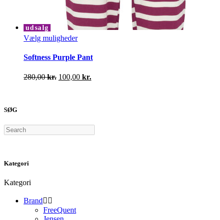
udsalg
Dette
Vælg muligheder
vare
har
Softness Purple Pant
flere
varianter.
Den
Den
280,00
kr.
100,00
kr.
Mulighederne
oprindelige
aktuelle
kan
pris
pris
vælges
var:
er:
på
SØG
280,00 kr..
100,00 kr..
varesiden
Search
Kategori
Kategori
Brand


FreeQuent
Jensen