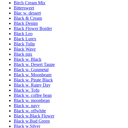
Birch Cream Mix
Bittersweet
Blac w. dessert
Black & Cream
Black Denim
Black Flower Border
Black Leo
Black Lurex
Black Tulip
Black Wave
Black mix
Black w. Black
Black w. Desert Taupe
Black w. Gunmetal
Black w. Moonbeam
Black w. Pirate Black
Black w. Rainy Day
Black w. Tofu
Black w. coffee bean
Black w. moonbean
Black w. navy
Black w. offwhite
Black w.Black Flower
Black w.Bud Green
Black w.Silver