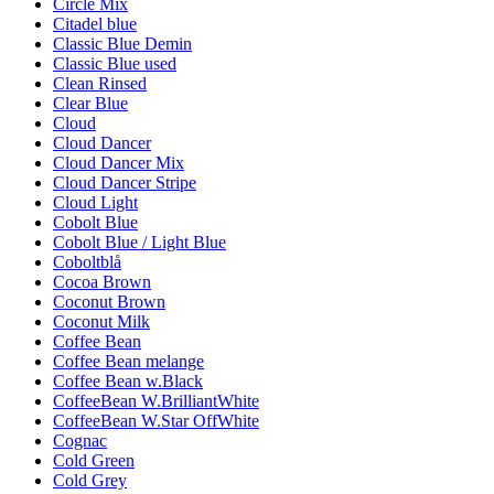
Circle Mix
Citadel blue
Classic Blue Demin
Classic Blue used
Clean Rinsed
Clear Blue
Cloud
Cloud Dancer
Cloud Dancer Mix
Cloud Dancer Stripe
Cloud Light
Cobolt Blue
Cobolt Blue / Light Blue
Coboltblå
Cocoa Brown
Coconut Brown
Coconut Milk
Coffee Bean
Coffee Bean melange
Coffee Bean w.Black
CoffeeBean W.BrilliantWhite
CoffeeBean W.Star OffWhite
Cognac
Cold Green
Cold Grey