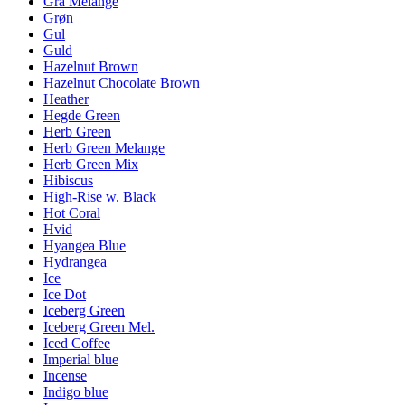
Grå Melange
Grøn
Gul
Guld
Hazelnut Brown
Hazelnut Chocolate Brown
Heather
Hegde Green
Herb Green
Herb Green Melange
Herb Green Mix
Hibiscus
High-Rise w. Black
Hot Coral
Hvid
Hyangea Blue
Hydrangea
Ice
Ice Dot
Iceberg Green
Iceberg Green Mel.
Iced Coffee
Imperial blue
Incense
Indigo blue