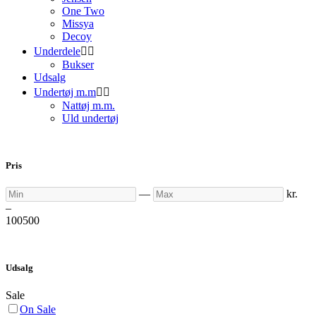
One Two
Missya
Decoy
Underdele


Bukser
Udsalg
Undertøj m.m


Nattøj m.m.
Uld undertøj
Pris
Min
Max
—
kr.
–
100
500
Udsalg
Sale
On Sale