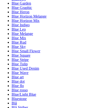
Blue Garden
Blue Graphic
Blue Heron
Blue Horizon Melange
Blue Horizon Mix
Blue Indigo
Blue Leo
Blue Melange
Blue Mix
Blue Rud
Blue Sky
Blue Small Flower
Blue Square
Blue Stripe
Blue Tulip
Blue Used Denim
Blue Wave
Blue art
Blue dot
Blue flo
Blue rosso
Blue/Light Blue
Bluestone
Blå
Blå Striber