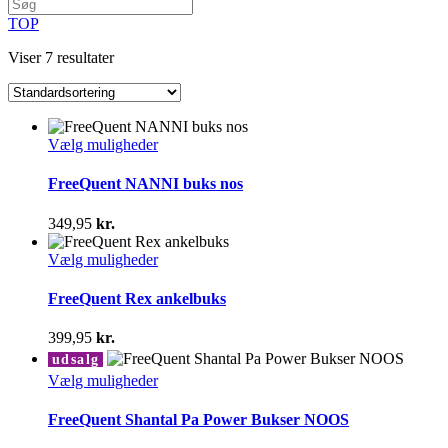
TOP
Viser 7 resultater
Dette
Vælg muligheder
vare
har
FreeQuent NANNI buks nos
flere
varianter.
349,95
kr.
Mulighederne
kan
Dette
Vælg muligheder
vælges
vare
på
har
FreeQuent Rex ankelbuks
varesiden
flere
varianter.
399,95
kr.
Mulighederne
udsalg
kan
Dette
Vælg muligheder
vælges
vare
på
har
FreeQuent Shantal Pa Power Bukser NOOS
varesiden
flere