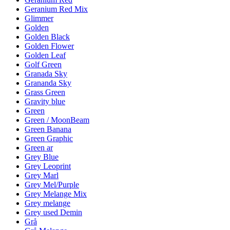
Geranium Red Mix
Glimmer
Golden
Golden Black
Golden Flower
Golden Leaf
Golf Green
Granada Sky
Grananda Sky
Grass Green
Gravity blue
Green
Green / MoonBeam
Green Banana
Green Graphic
Green ar
Grey Blue
Grey Leoprint
Grey Marl
Grey Mel/Purple
Grey Melange Mix
Grey melange
Grey used Demin
Grå