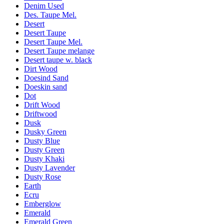
Denim Used
Des. Taupe Mel.
Desert
Desert Taupe
Desert Taupe Mel.
Desert Taupe melange
Desert taupe w. black
Dirt Wood
Doesind Sand
Doeskin sand
Dot
Drift Wood
Driftwood
Dusk
Dusky Green
Dusty Blue
Dusty Green
Dusty Khaki
Dusty Lavender
Dusty Rose
Earth
Ecru
Emberglow
Emerald
Emerald Green