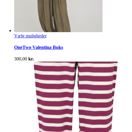
Dette
Vælg muligheder
vare
har
OneTwo Valentina Buks
flere
varianter.
300,00
kr.
Mulighederne
kan
vælges
på
varesiden