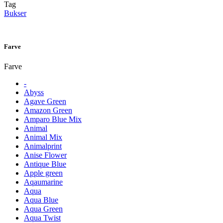
Tag
Bukser
Farve
Farve
-
Abyss
Agave Green
Amazon Green
Amparo Blue Mix
Animal
Animal Mix
Animalprint
Anise Flower
Antique Blue
Apple green
Aqaumarine
Aqua
Aqua Blue
Aqua Green
Aqua Twist