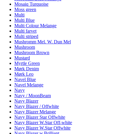
Mosaiq Turquoise
Moss green
Multi
Multi Blue
Multi Colour Melange
Multi farvet
Multi striped
Mushromm Mel. W. Dun Mel
Mushroom
Mushroom Brown
Mustard
Myrtle Green
Mørk Denim
Mørk Leo
Navel Blue
Navel Melange
Navy
Navy / MoonBeam
Navy Blazer
Navy Blazer / Offwhite
Navy Blazer Melange
Navy Blazer Star Offwhite
Navy Blazer W.Star Off-white
Navy Blazer W.Star Offwhite
Navy Blazer w.Brilliant