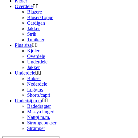
Kjoler
Overdele
Blazere
Bluser/Toppe
Cardigan
Jakker
Strik
Tunikaer
Plus size
Kjoler
Overdele
Underdele
Jakker
Underdele
Bukser
Nederdele
Leggins
Shorts/capri
Undertøj m.m
Badedragter
Missya lingeri
Nattøj m.m.
Strømpebukser
Strømper