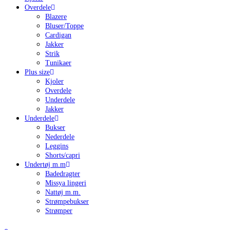
Overdele
Blazere
Bluser/Toppe
Cardigan
Jakker
Strik
Tunikaer
Plus size
Kjoler
Overdele
Underdele
Jakker
Underdele
Bukser
Nederdele
Leggins
Shorts/capri
Undertøj m.m
Badedragter
Missya lingeri
Nattøj m.m.
Strømpebukser
Strømper