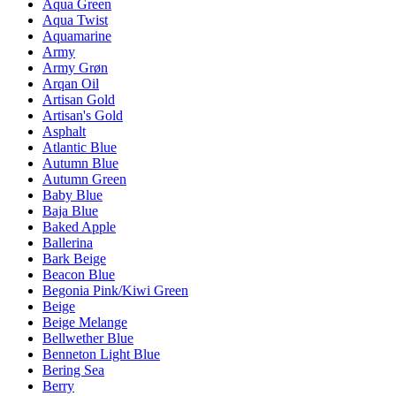
Aqua Green
Aqua Twist
Aquamarine
Army
Army Grøn
Arqan Oil
Artisan Gold
Artisan's Gold
Asphalt
Atlantic Blue
Autumn Blue
Autumn Green
Baby Blue
Baja Blue
Baked Apple
Ballerina
Bark Beige
Beacon Blue
Begonia Pink/Kiwi Green
Beige
Beige Melange
Bellwether Blue
Benneton Light Blue
Bering Sea
Berry