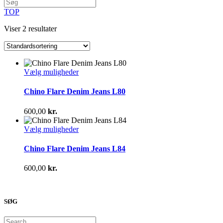
TOP
Viser 2 resultater
Dette
Vælg muligheder
vare
har
Chino Flare Denim Jeans L80
flere
varianter.
600,00
kr.
Mulighederne
kan
Dette
Vælg muligheder
vælges
vare
på
har
Chino Flare Denim Jeans L84
varesiden
flere
varianter.
600,00
kr.
Mulighederne
kan
vælges
på
SØG
varesiden
Search