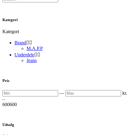
Kategori
Kategori
Brand


M.A.P.P
Underdele


Jeans
Pris
Min
Max
—
kr.
–
600
600
Udsalg