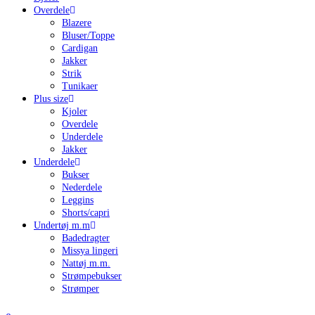
Overdele
Blazere
Bluser/Toppe
Cardigan
Jakker
Strik
Tunikaer
Plus size
Kjoler
Overdele
Underdele
Jakker
Underdele
Bukser
Nederdele
Leggins
Shorts/capri
Undertøj m.m
Badedragter
Missya lingeri
Nattøj m.m.
Strømpebukser
Strømper