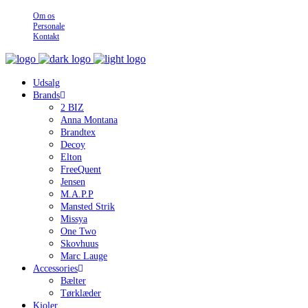
Om os
Personale
Kontakt
Udsalg
Brands
2 BIZ
Anna Montana
Brandtex
Decoy
Elton
FreeQuent
Jensen
M.A.P.P
Mansted Strik
Missya
One Two
Skovhuus
Marc Lauge
Accessories
Bælter
Tørklæder
Kjoler