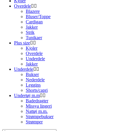
Kjoler
Overdele
Blazere
Bluser/Toppe
Cardigan
Jakker
Strik
Tunikaer
Plus size
Kjoler
Overdele
Underdele
Jakker
Underdele
Bukser
Nederdele
Leggins
Shorts/capri
Undertøj m.m
Badedragter
Missya lingeri
Nattøj m.m.
Strømpebukser
Strømper