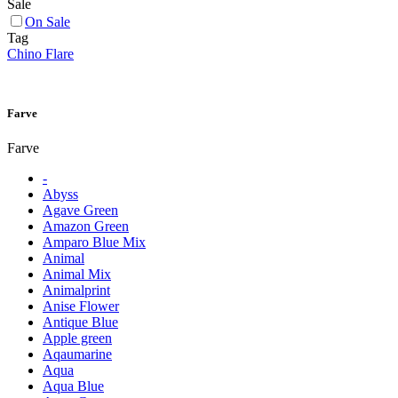
Sale
On Sale
Tag
Chino Flare
Farve
Farve
-
Abyss
Agave Green
Amazon Green
Amparo Blue Mix
Animal
Animal Mix
Animalprint
Anise Flower
Antique Blue
Apple green
Aqaumarine
Aqua
Aqua Blue