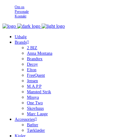
Om os
Personale
Kontakt
Udsalg
Brands
2 BIZ
Anna Montana
Brandtex
Decoy
Elton
FreeQuent
Jensen
M.A.P.P
Mansted Strik
Missya
One Two
Skovhuus
Marc Lauge
Accessories
Bælter
Tørklæder
Kjoler