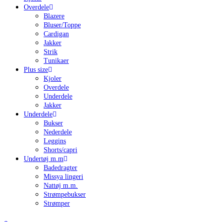
Overdele
Blazere
Bluser/Toppe
Cardigan
Jakker
Strik
Tunikaer
Plus size
Kjoler
Overdele
Underdele
Jakker
Underdele
Bukser
Nederdele
Leggins
Shorts/capri
Undertøj m.m
Badedragter
Missya lingeri
Nattøj m.m.
Strømpebukser
Strømper