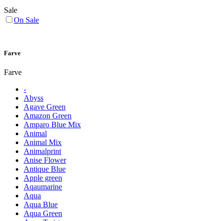
Sale
On Sale
Farve
Farve
-
Abyss
Agave Green
Amazon Green
Amparo Blue Mix
Animal
Animal Mix
Animalprint
Anise Flower
Antique Blue
Apple green
Aqaumarine
Aqua
Aqua Blue
Aqua Green