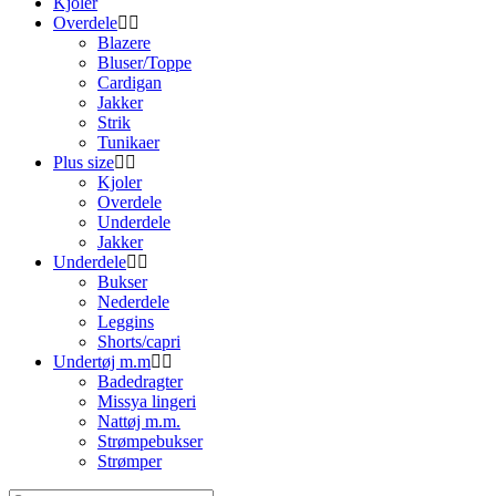
Kjoler
Overdele
Blazere
Bluser/Toppe
Cardigan
Jakker
Strik
Tunikaer
Plus size
Kjoler
Overdele
Underdele
Jakker
Underdele
Bukser
Nederdele
Leggins
Shorts/capri
Undertøj m.m
Badedragter
Missya lingeri
Nattøj m.m.
Strømpebukser
Strømper