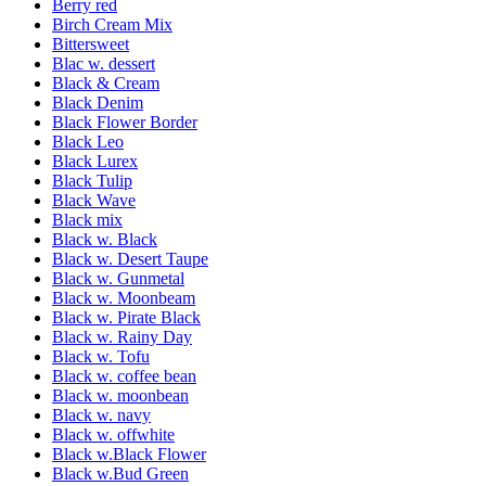
Berry red
Birch Cream Mix
Bittersweet
Blac w. dessert
Black & Cream
Black Denim
Black Flower Border
Black Leo
Black Lurex
Black Tulip
Black Wave
Black mix
Black w. Black
Black w. Desert Taupe
Black w. Gunmetal
Black w. Moonbeam
Black w. Pirate Black
Black w. Rainy Day
Black w. Tofu
Black w. coffee bean
Black w. moonbean
Black w. navy
Black w. offwhite
Black w.Black Flower
Black w.Bud Green