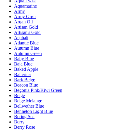
Aqua Twist
Aquamarine
Army
Army Grøn
Arqan Oil
Artisan Gold
Artisan's Gold
Asphalt
Atlantic Blue
Autumn Blue
Autumn Green
Baby Blue
Baja Blue
Baked Apple
Ballerina
Bark Beige
Beacon Blue
Begonia Pink/Kiwi Green
Beige
Beige Melange
Bellwether Blue
Benneton Light Blue
Bering Sea
Berry
Berry Rose