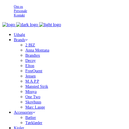
Om os
Personale
Kontakt
Udsalg
Brands
2 BIZ
Anna Montana
Brandtex
Decoy
Elton
FreeQuent
Jensen
M.A.P.P
Mansted Strik
Missya
One Two
Skovhuus
Marc Lauge
Accessories
Bælter
Tørklæder
Kjoler