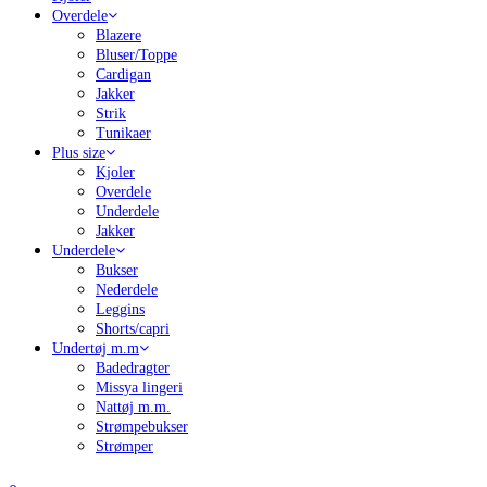
Overdele
Blazere
Bluser/Toppe
Cardigan
Jakker
Strik
Tunikaer
Plus size
Kjoler
Overdele
Underdele
Jakker
Underdele
Bukser
Nederdele
Leggins
Shorts/capri
Undertøj m.m
Badedragter
Missya lingeri
Nattøj m.m.
Strømpebukser
Strømper