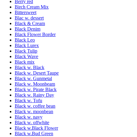
Berry red
Birch Cream Mix
Bittersweet
Blac w. dessert
Black & Cream
Black Denim
Black Flower Border
Black Leo
Black Lurex
Black Tulip
Black Wave
Black mix
Black w. Black
Black w. Desert Taupe
Black w. Gunmetal
Black w. Moonbeam
Black w. Pirate Black
Black w. Rainy Day
Black w. Tofu
Black w. coffee bean
Black w. moonbean
Black w. navy
Black w. offwhite
Black w.Black Flower
Black w.Bud Green