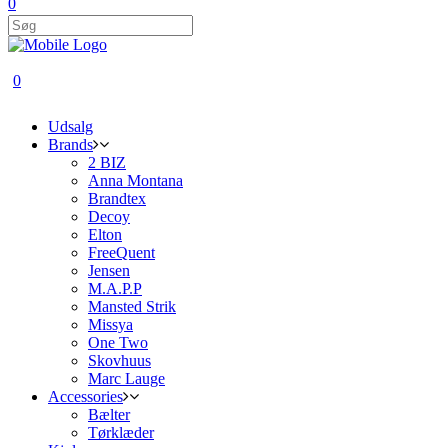
0
0
Udsalg
Brands
2 BIZ
Anna Montana
Brandtex
Decoy
Elton
FreeQuent
Jensen
M.A.P.P
Mansted Strik
Missya
One Two
Skovhuus
Marc Lauge
Accessories
Bælter
Tørklæder