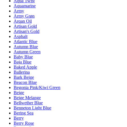
Aqua Twist
Aquamarine
Army
Army Grøn
Arqan Oil
Artisan Gold
Artisan's Gold
Asphalt
Atlantic Blue
Autumn Blue
Autumn Green
Baby Blue
Baja Blue
Baked Apple
Ballerina
Bark Beige
Beacon Blue
Begonia Pink/Kiwi Green
Beige
Beige Melange
Bellwether Blue
Benneton Light Blue
Bering Sea
Berry
Berry Rose