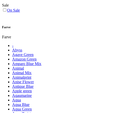
Sale
On Sale
Farve
Farve
-
Abyss
Agave Green
Amazon Green
Amparo Blue Mix
Animal
Animal Mix
Animalprint
Anise Flower
Antique Blue
Apple green
Aqaumarine
Aqua
Aqua Blue
Aqua Green