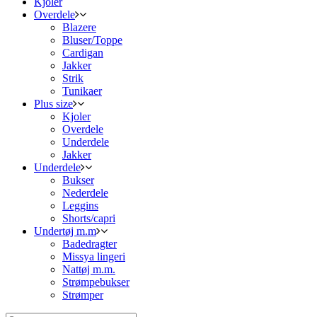
Kjoler
Overdele
Blazere
Bluser/Toppe
Cardigan
Jakker
Strik
Tunikaer
Plus size
Kjoler
Overdele
Underdele
Jakker
Underdele
Bukser
Nederdele
Leggins
Shorts/capri
Undertøj m.m
Badedragter
Missya lingeri
Nattøj m.m.
Strømpebukser
Strømper