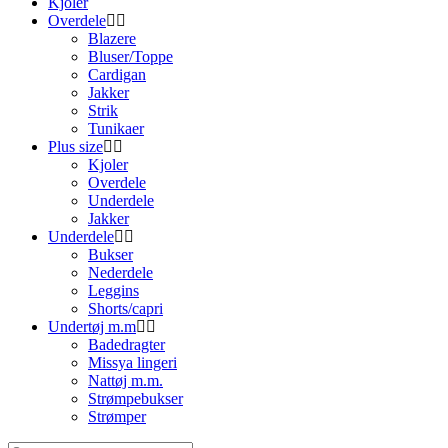
Kjoler
Overdele
Blazere
Bluser/Toppe
Cardigan
Jakker
Strik
Tunikaer
Plus size
Kjoler
Overdele
Underdele
Jakker
Underdele
Bukser
Nederdele
Leggins
Shorts/capri
Undertøj m.m
Badedragter
Missya lingeri
Nattøj m.m.
Strømpebukser
Strømper