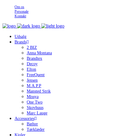
Om os
Personale
Kontakt
Udsalg
Brands
2 BIZ
Anna Montana
Brandtex
Decoy
Elton
FreeQuent
Jensen
M.A.P.P
Mansted Strik
Missya
One Two
Skovhuus
Marc Lauge
Accessories
Bælter
Tørklæder
Kjoler