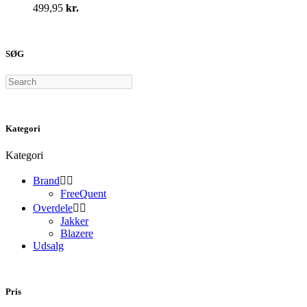
varianter.
499,95
kr.
Mulighederne
kan
vælges
på
SØG
varesiden
Search
Kategori
Kategori
Brand


FreeQuent
Overdele


Jakker
Blazere
Udsalg
Pris