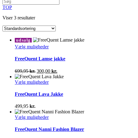
TOP
Viser 3 resultater
udsalg
Dette
Vælg muligheder
vare
har
FreeQuent Lamse jakke
flere
varianter.
Den
Den
699,95
kr.
300,00
kr.
Mulighederne
oprindelige
aktuelle
kan
pris
Dette
pris
Vælg muligheder
vælges
var:
vare
er:
på
699,95 kr..
har
300,00 kr..
FreeQuent Lava Jakke
varesiden
flere
varianter.
499,95
kr.
Mulighederne
kan
Dette
Vælg muligheder
vælges
vare
på
har
FreeQuent Nanni Fashion Blazer
varesiden
flere