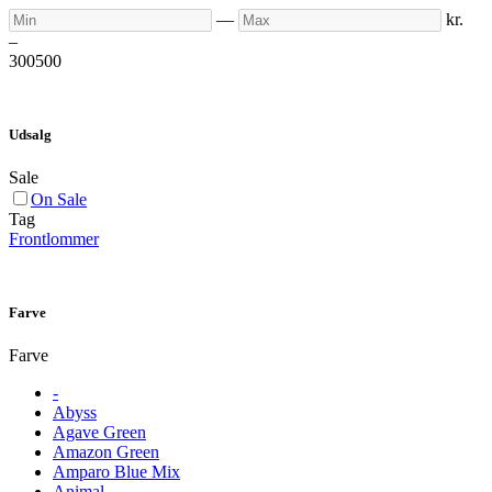
Min
Max
—
kr.
–
300
500
Udsalg
Sale
On Sale
Tag
Frontlommer
Farve
Farve
-
Abyss
Agave Green
Amazon Green
Amparo Blue Mix
Animal