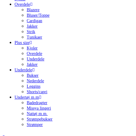
Overdele
Blazere
Bluser/Toppe
Cardigan
Jakker
Strik
Tunikaer
Plus size
Kjoler
Overdele
Underdele
Jakker
Underdele
Bukser
Nederdele
Leggins
Shorts/capri
Undertøj m.m
Badedragter
Missya lingeri
Nattøj m.m.
Strømpebukser
Strømper