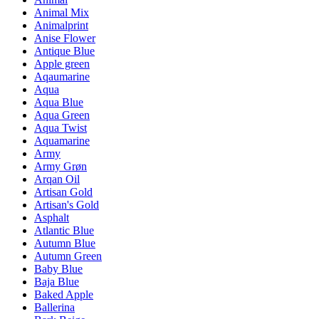
Animal Mix
Animalprint
Anise Flower
Antique Blue
Apple green
Aqaumarine
Aqua
Aqua Blue
Aqua Green
Aqua Twist
Aquamarine
Army
Army Grøn
Arqan Oil
Artisan Gold
Artisan's Gold
Asphalt
Atlantic Blue
Autumn Blue
Autumn Green
Baby Blue
Baja Blue
Baked Apple
Ballerina