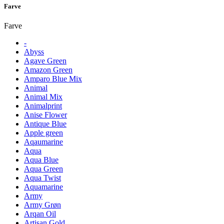
Farve
Farve
-
Abyss
Agave Green
Amazon Green
Amparo Blue Mix
Animal
Animal Mix
Animalprint
Anise Flower
Antique Blue
Apple green
Aqaumarine
Aqua
Aqua Blue
Aqua Green
Aqua Twist
Aquamarine
Army
Army Grøn
Arqan Oil
Artisan Gold