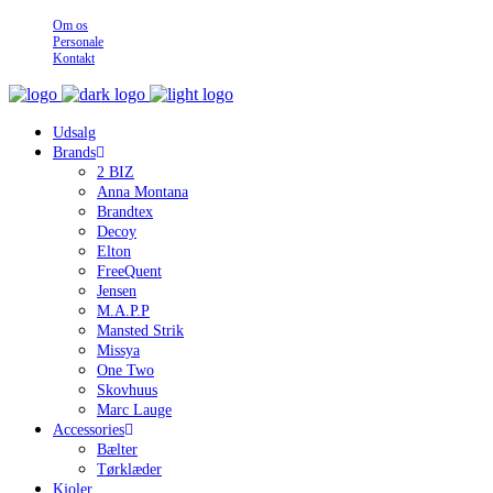
Om os
Personale
Kontakt
Udsalg
Brands
2 BIZ
Anna Montana
Brandtex
Decoy
Elton
FreeQuent
Jensen
M.A.P.P
Mansted Strik
Missya
One Two
Skovhuus
Marc Lauge
Accessories
Bælter
Tørklæder
Kjoler