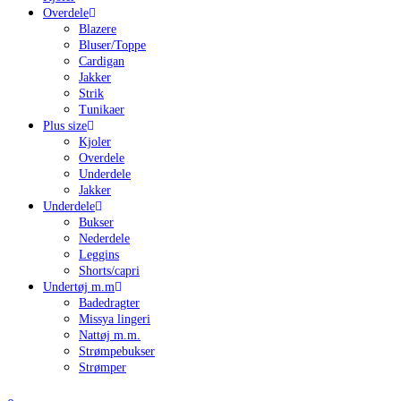
Overdele
Blazere
Bluser/Toppe
Cardigan
Jakker
Strik
Tunikaer
Plus size
Kjoler
Overdele
Underdele
Jakker
Underdele
Bukser
Nederdele
Leggins
Shorts/capri
Undertøj m.m
Badedragter
Missya lingeri
Nattøj m.m.
Strømpebukser
Strømper