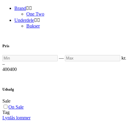
Brand


One Two
Underdele


Bukser
Pris
Min
Max
—
kr.
–
400
400
Udsalg
Sale
On Sale
Tag
Lynlås lommer