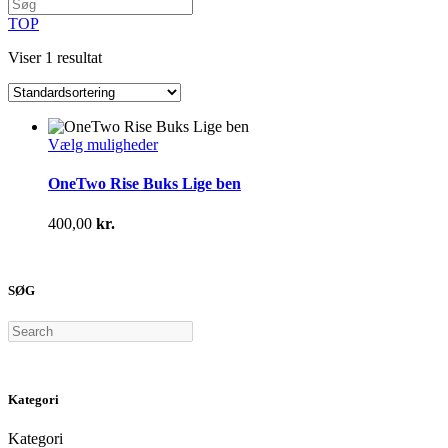
TOP
Viser 1 resultat
Dette
Vælg muligheder
vare
har
OneTwo Rise Buks Lige ben
flere
varianter.
400,00
kr.
Mulighederne
kan
vælges
på
SØG
varesiden
Search
Kategori
Kategori