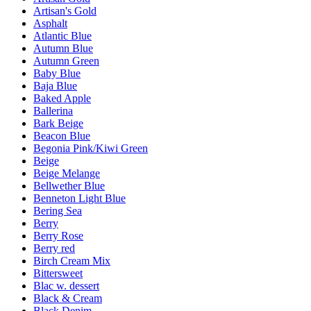
Artisan's Gold
Asphalt
Atlantic Blue
Autumn Blue
Autumn Green
Baby Blue
Baja Blue
Baked Apple
Ballerina
Bark Beige
Beacon Blue
Begonia Pink/Kiwi Green
Beige
Beige Melange
Bellwether Blue
Benneton Light Blue
Bering Sea
Berry
Berry Rose
Berry red
Birch Cream Mix
Bittersweet
Blac w. dessert
Black & Cream
Black Denim