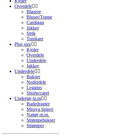
Kjoler
Overdele
Blazere
Bluser/Toppe
Cardigan
Jakker
Strik
Tunikaer
Plus size
Kjoler
Overdele
Underdele
Jakker
Underdele
Bukser
Nederdele
Leggins
Shorts/capri
Undertøj m.m
Badedragter
Missya lingeri
Nattøj m.m.
Strømpebukser
Strømper