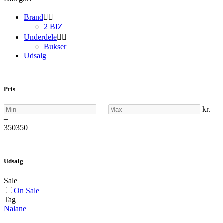
Brand


2 BIZ
Underdele


Bukser
Udsalg
Pris
Min
Max
—
kr.
–
350
350
Udsalg
Sale
On Sale
Tag
Nalane