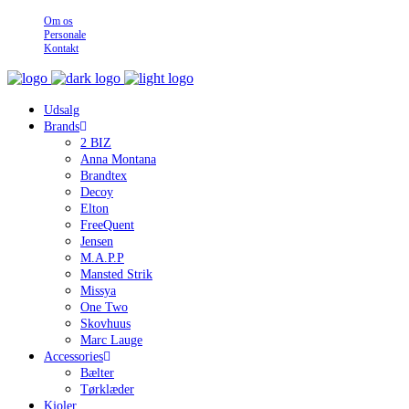
Om os
Personale
Kontakt
Udsalg
Brands
2 BIZ
Anna Montana
Brandtex
Decoy
Elton
FreeQuent
Jensen
M.A.P.P
Mansted Strik
Missya
One Two
Skovhuus
Marc Lauge
Accessories
Bælter
Tørklæder
Kjoler