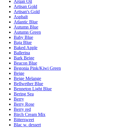
Arqan Oil
Artisan Gold
Artisan's Gold
Asphalt
Atlantic Blue
Autumn Blue
Autumn Green
Baby Blue
Baja Blue
Baked Apple
Ballerina
Bark Beige
Beacon Blue
Begonia Pink/Kiwi Green
Beige
Beige Melange
Bellwether Blue
Benneton Light Blue
Bering Sea
Berry
Berry Rose
Berry red
Birch Cream Mix
Bittersweet
Blac w. dessert