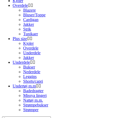
Kjoler
Overdele
Blazere
Bluser/Toppe
Cardigan
Jakker
Strik
Tunikaer
Plus size
Kjoler
Overdele
Underdele
Jakker
Underdele
Bukser
Nederdele
Leggins
Shorts/capri
Undertøj m.m
Badedragter
Missya lingeri
Nattøj m.m.
Strømpebukser
Strømper