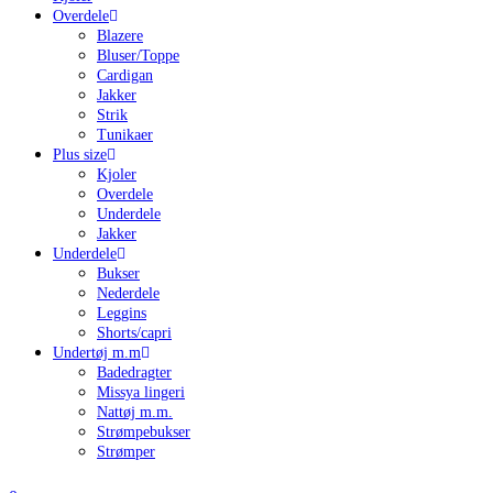
Overdele
Blazere
Bluser/Toppe
Cardigan
Jakker
Strik
Tunikaer
Plus size
Kjoler
Overdele
Underdele
Jakker
Underdele
Bukser
Nederdele
Leggins
Shorts/capri
Undertøj m.m
Badedragter
Missya lingeri
Nattøj m.m.
Strømpebukser
Strømper