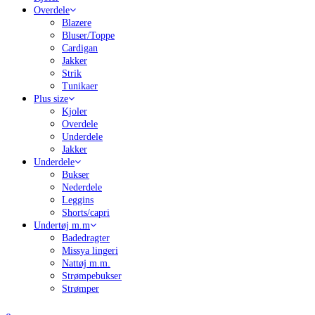
Overdele
Blazere
Bluser/Toppe
Cardigan
Jakker
Strik
Tunikaer
Plus size
Kjoler
Overdele
Underdele
Jakker
Underdele
Bukser
Nederdele
Leggins
Shorts/capri
Undertøj m.m
Badedragter
Missya lingeri
Nattøj m.m.
Strømpebukser
Strømper