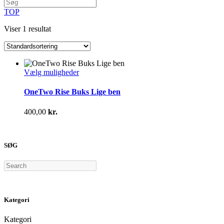
TOP
Viser 1 resultat
Dette
Vælg muligheder
vare
har
OneTwo Rise Buks Lige ben
flere
varianter.
400,00
kr.
Mulighederne
kan
vælges
på
SØG
varesiden
Search
Kategori
Kategori