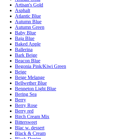
Artisan's Gold
Asphalt
Atlantic Blue
Autumn Blue
Autumn Green
Baby Blue
Baja Blue
Baked Apple
Ballerina
Bark Beige
Beacon Blue
Begonia Pink/Kiwi Green
Beige
Beige Melange
Bellwether Blue
Benneton Light Blue
Bering Sea
Berry
Berry Rose
Berry red
Birch Cream Mix
Bittersweet
Blac w. dessert
Black & Cream
Black Denim