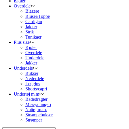
Kjoler
Overdele
Blazere
Bluser/Toppe
Cardigan
Jakker
Strik
Tunikaer
Plus size
Kjoler
Overdele
Underdele
Jakker
Underdele
Bukser
Nederdele
Leggins
Shorts/capri
Undertøj m.m
Badedragter
Missya lingeri
Nattøj m.m.
Strømpebukser
Strømper