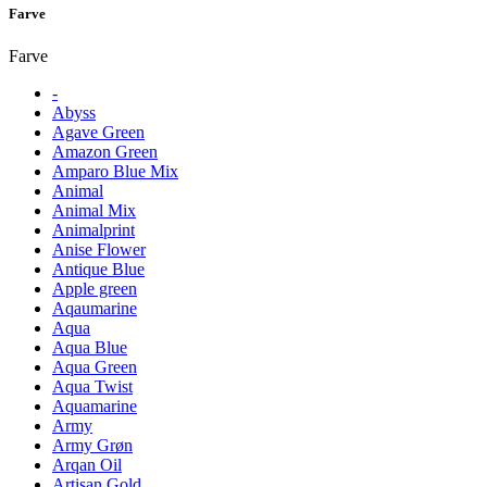
Farve
Farve
-
Abyss
Agave Green
Amazon Green
Amparo Blue Mix
Animal
Animal Mix
Animalprint
Anise Flower
Antique Blue
Apple green
Aqaumarine
Aqua
Aqua Blue
Aqua Green
Aqua Twist
Aquamarine
Army
Army Grøn
Arqan Oil
Artisan Gold