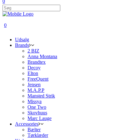
0
0
Udsalg
Brands
2 BIZ
Anna Montana
Brandtex
Decoy
Elton
FreeQuent
Jensen
M.A.P.P
Mansted Strik
Missya
One Two
Skovhuus
Marc Lauge
Accessories
Bælter
Tørklæder