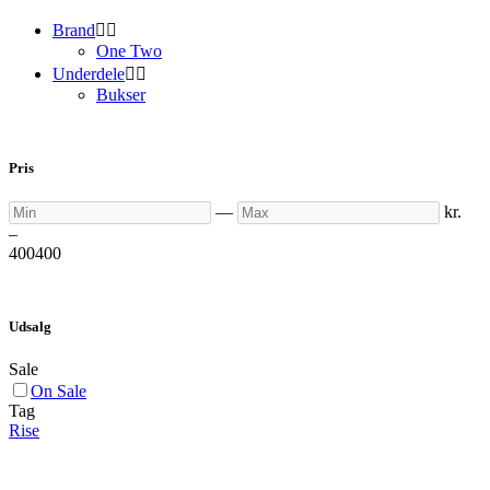
Brand


One Two
Underdele


Bukser
Pris
Min
Max
—
kr.
–
400
400
Udsalg
Sale
On Sale
Tag
Rise