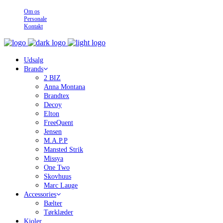
Om os
Personale
Kontakt
Udsalg
Brands
2 BIZ
Anna Montana
Brandtex
Decoy
Elton
FreeQuent
Jensen
M.A.P.P
Mansted Strik
Missya
One Two
Skovhuus
Marc Lauge
Accessories
Bælter
Tørklæder
Kjoler