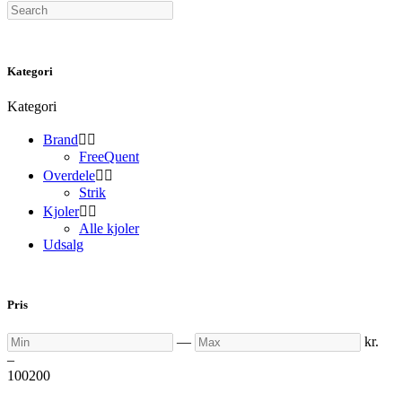
Search
Kategori
Kategori
Brand


FreeQuent
Overdele


Strik
Kjoler


Alle kjoler
Udsalg
Pris
Min
Max
—
kr.
–
100
200