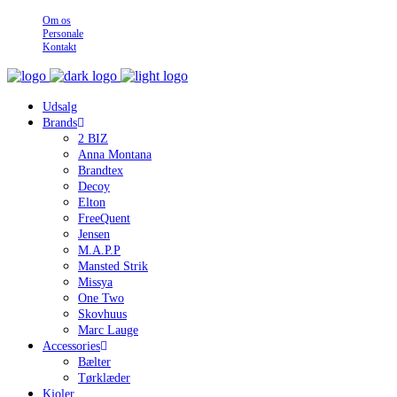
Om os
Personale
Kontakt
Udsalg
Brands
2 BIZ
Anna Montana
Brandtex
Decoy
Elton
FreeQuent
Jensen
M.A.P.P
Mansted Strik
Missya
One Two
Skovhuus
Marc Lauge
Accessories
Bælter
Tørklæder
Kjoler