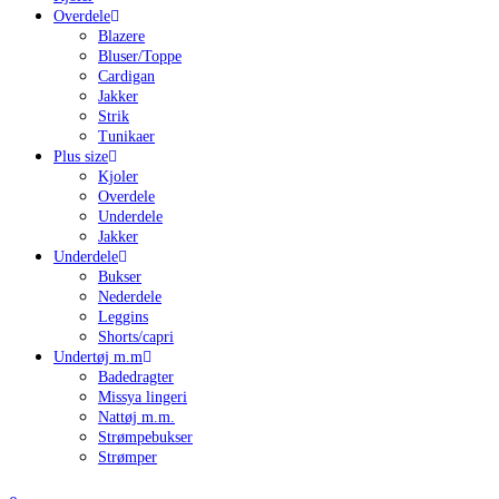
Overdele
Blazere
Bluser/Toppe
Cardigan
Jakker
Strik
Tunikaer
Plus size
Kjoler
Overdele
Underdele
Jakker
Underdele
Bukser
Nederdele
Leggins
Shorts/capri
Undertøj m.m
Badedragter
Missya lingeri
Nattøj m.m.
Strømpebukser
Strømper