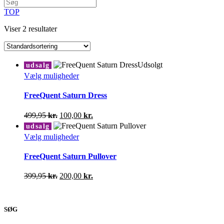
TOP
Viser 2 resultater
Udsolgt
udsalg
Dette
Vælg muligheder
vare
har
FreeQuent Saturn Dress
flere
varianter.
Den
Den
499,95
kr.
100,00
kr.
Mulighederne
oprindelige
aktuelle
udsalg
kan
pris
pris
Dette
Vælg muligheder
vælges
var:
er:
vare
på
499,95 kr..
100,00 kr..
har
FreeQuent Saturn Pullover
varesiden
flere
varianter.
Den
Den
399,95
kr.
200,00
kr.
Mulighederne
oprindelige
aktuelle
kan
pris
pris
vælges
var:
er:
på
SØG
399,95 kr..
200,00 kr..
varesiden