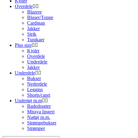
Kjoler
Overdele
Blazere
Bluser/Toppe
Cardigan
Jakker
Strik
Tunikaer
Plus size
Kjoler
Overdele
Underdele
Jakker
Underdele
Bukser
Nederdele
Leggins
Shorts/capri
Undertøj m.m
Badedragter
Missya lingeri
Nattøj m.m.
Strømpebukser
Strømper