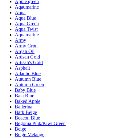
Apple green
Aqaumarine
Aqua
Aqua Blue
Aqua Green
Aqua Twist
Aquamarine
Army
Army Grøn
Arqan Oil
Artisan Gold
Artisan's Gold
Asphalt
Atlantic Blue
Autumn Blue
Autumn Green
Baby Blue
Baja Blue
Baked Apple
Ballerina
Bark Beige
Beacon Blue
Begonia Pink/Kiwi Green
Beige
Beige Melange