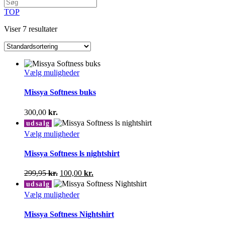
TOP
Viser 7 resultater
Dette
Vælg muligheder
vare
har
Missya Softness buks
flere
varianter.
300,00
kr.
Mulighederne
udsalg
kan
Dette
Vælg muligheder
vælges
vare
på
har
Missya Softness ls nightshirt
varesiden
flere
varianter.
Den
Den
299,95
kr.
100,00
kr.
Mulighederne
oprindelige
aktuelle
udsalg
kan
pris
pris
Dette
Vælg muligheder
vælges
var:
er:
vare
på
299,95 kr..
100,00 kr..
har
Missya Softness Nightshirt
varesiden
flere