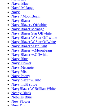
Navel Blue
Navel Melange
Navy
Navy / MoonBeam
Navy Blazer
Navy Blazer / Offwhite
Navy Blazer Melange
Navy Blazer Star Offwhite
Navy Blazer W.Star Off-white
Navy Blazer W.Star Offwhite
Navy Blazer w.Brilliant
Navy Blazer w.Moonbeam
Navy Blazer w.Offwhite
Navy Blue
Navy Flower
Navy Melange
Navy Mix
Navy Peony
Navy blazer w.Tufo
Navy multi stripe
NavyBlazer W.BrilliantWhite
Nearly Black
Nebulas Blue
New Flower
New Kitt