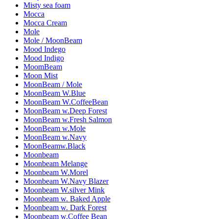
Misty sea foam
Mocca
Mocca Cream
Mole
Mole / MoonBeam
Mood Indego
Mood Indigo
MoomBeam
Moon Mist
MoonBeam / Mole
MoonBeam W.Blue
MoonBeam W.CoffeeBean
MoonBeam w.Deep Forest
MoonBeam w.Fresh Salmon
MoonBeam w.Mole
MoonBeam w.Navy
MoonBeamw.Black
Moonbeam
Moonbeam Melange
Moonbeam W.Morel
Moonbeam W.Navy Blazer
Moonbeam W.silver Mink
Moonbeam w. Baked Apple
Moonbeam w. Dark Forest
Moonbeam w.Coffee Bean