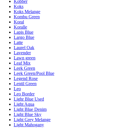
Kobber
Koks
Koks Melange
Kombu Green
Koral
Koralle
Lapis Blue
Largo Blue
Latte
Laurel Oak
Lavender
Lawn green
Leaf Mix
Leek Green
Leek Green/Pool Blue
Legend Rose
Lentil Green
Leo
Leo Border
Lighr Blue Used
Light Aqua
Light Blue Denim
Light Blue Sky
Light Grey Melange
Light Mahogany