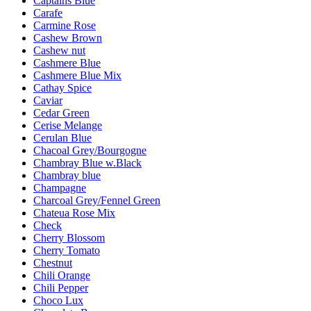
Captains Blue
Carafe
Carmine Rose
Cashew Brown
Cashew nut
Cashmere Blue
Cashmere Blue Mix
Cathay Spice
Caviar
Cedar Green
Cerise Melange
Cerulan Blue
Chacoal Grey/Bourgogne
Chambray Blue w.Black
Chambray blue
Champagne
Charcoal Grey/Fennel Green
Chateua Rose Mix
Check
Cherry Blossom
Cherry Tomato
Chestnut
Chili Orange
Chili Pepper
Choco Lux