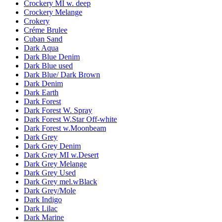
Crockery MI w. deep
Crockery Melange
Crokery
Créme Brulee
Cuban Sand
Dark Aqua
Dark Blue Denim
Dark Blue used
Dark Blue/ Dark Brown
Dark Denim
Dark Earth
Dark Forest
Dark Forest W. Spray
Dark Forest W.Star Off-white
Dark Forest w.Moonbeam
Dark Grey
Dark Grey Denim
Dark Grey MI w.Desert
Dark Grey Melange
Dark Grey Used
Dark Grey mel.wBlack
Dark Grey/Mole
Dark Indigo
Dark Lilac
Dark Marine