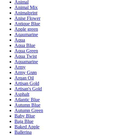
Animal
Animal Mix
Animalprint
Anise Flower
Antique Blue
Apple green
Aqaumarine
Aqua
Aqua Blue
Aqua Green
Aqua Twist
Aquamarine
Army
Army Grøn
Arqan Oil
Artisan Gold
Artisan's Gold
Asphalt
Atlantic Blue
Autumn Blue
Autumn Green
Baby Blue
Baja Blue
Baked Apple
Ballerina