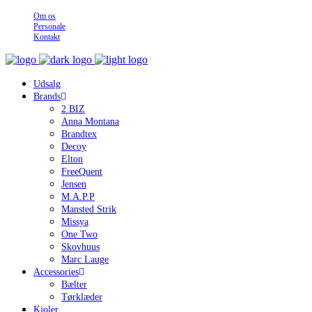
Om os
Personale
Kontakt
Udsalg
Brands
2 BIZ
Anna Montana
Brandtex
Decoy
Elton
FreeQuent
Jensen
M.A.P.P
Mansted Strik
Missya
One Two
Skovhuus
Marc Lauge
Accessories
Bælter
Tørklæder
Kjoler