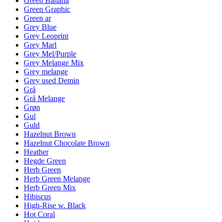
Green Banana
Green Graphic
Green ar
Grey Blue
Grey Leoprint
Grey Marl
Grey Mel/Purple
Grey Melange Mix
Grey melange
Grey used Demin
Grå
Grå Melange
Grøn
Gul
Guld
Hazelnut Brown
Hazelnut Chocolate Brown
Heather
Hegde Green
Herb Green
Herb Green Melange
Herb Green Mix
Hibiscus
High-Rise w. Black
Hot Coral