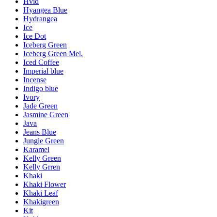
Hvid
Hyangea Blue
Hydrangea
Ice
Ice Dot
Iceberg Green
Iceberg Green Mel.
Iced Coffee
Imperial blue
Incense
Indigo blue
Ivory
Jade Green
Jasmine Green
Java
Jeans Blue
Jungle Green
Karamel
Kelly Green
Kelly Grren
Khaki
Khaki Flower
Khaki Leaf
Khakigreen
Kit