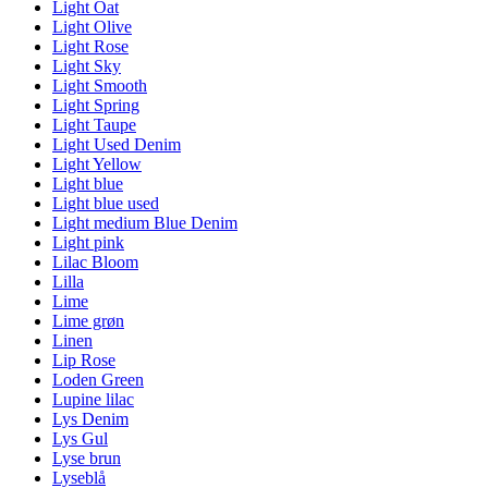
Light Oat
Light Olive
Light Rose
Light Sky
Light Smooth
Light Spring
Light Taupe
Light Used Denim
Light Yellow
Light blue
Light blue used
Light medium Blue Denim
Light pink
Lilac Bloom
Lilla
Lime
Lime grøn
Linen
Lip Rose
Loden Green
Lupine lilac
Lys Denim
Lys Gul
Lyse brun
Lyseblå