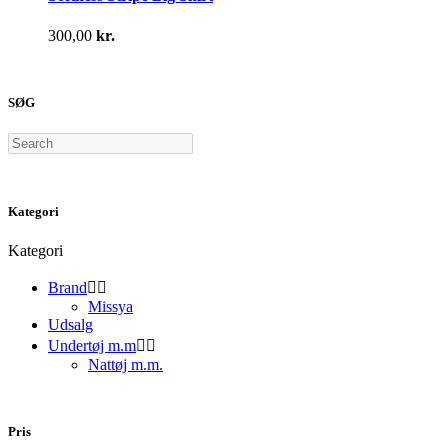
varesiden
flere
varianter.
300,00
kr.
Mulighederne
kan
vælges
på
SØG
varesiden
Search
Kategori
Kategori
Brand


Missya
Udsalg
Undertøj m.m


Nattøj m.m.
Pris