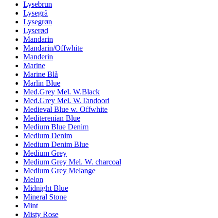
Lysebrun
Lysegrå
Lysegrøn
Lyserød
Mandarin
Mandarin/Offwhite
Manderin
Marine
Marine Blå
Marlin Blue
Med.Grey Mel. W.Black
Med.Grey Mel. W.Tandoori
Medieval Blue w. Offwhite
Mediterenian Blue
Medium Blue Denim
Medium Denim
Medium Denim Blue
Medium Grey
Medium Grey Mel. W. charcoal
Medium Grey Melange
Melon
Midnight Blue
Mineral Stone
Mint
Misty Rose