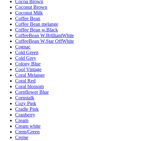
Cocoa Brown
Coconut Brown
Coconut Milk
Coffee Bean
Coffee Bean melange
Coffee Bean w.Black
CoffeeBean W.BrilliantWhite
CoffeeBean W.Star OffWhite
Cognac
Cold Green
Cold Grey
Colony Blue
Cool Vintage
Coral Melange
Coral Red
Coral blossom
Cornflower Blue
Cornstalk
Cozy Pink
Cradle Pink
Cranberry
Cream
Cream white
Crem/Green
Creme