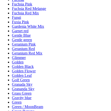
Fuchsia Pink
Fuchsia Red Melange
Fuchsia Red Mix
Fungi
Fuxia Pink
Gardenia White Mix
Garnet red
Gentle Blue
Gentle green
Geranium Pink
Geranium Red
Geranium Red Mix
Glimmer
Golden
Golden Black
Golden Flower
Golden Leaf
Golf Green
Granada Sky
Grananda Sky
Grass Green
Gravity blue
Green
Green / MoonBeam