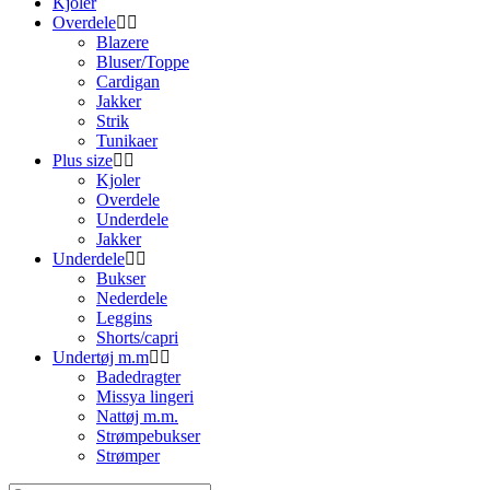
Kjoler
Overdele
Blazere
Bluser/Toppe
Cardigan
Jakker
Strik
Tunikaer
Plus size
Kjoler
Overdele
Underdele
Jakker
Underdele
Bukser
Nederdele
Leggins
Shorts/capri
Undertøj m.m
Badedragter
Missya lingeri
Nattøj m.m.
Strømpebukser
Strømper