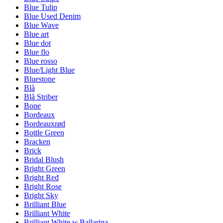
Blue Tulip
Blue Used Denim
Blue Wave
Blue art
Blue dot
Blue flo
Blue rosso
Blue/Light Blue
Bluestone
Blå
Blå Striber
Bone
Bordeaux
Bordeauxrød
Bottle Green
Bracken
Brick
Bridal Blush
Bright Green
Bright Red
Bright Rose
Bright Sky
Brilliant Blue
Brilliant White
Brilliant White w.Ballarina