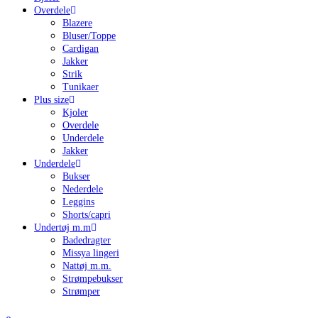
Overdele
Blazere
Bluser/Toppe
Cardigan
Jakker
Strik
Tunikaer
Plus size
Kjoler
Overdele
Underdele
Jakker
Underdele
Bukser
Nederdele
Leggins
Shorts/capri
Undertøj m.m
Badedragter
Missya lingeri
Nattøj m.m.
Strømpebukser
Strømper