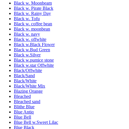
Black w. Moonbeam
Black w. Pirate Black
Black w. Rainy Day
Black w. Tofu
Black w. coffee bean
Black w. moonbean
Black w. navy
Black w. offwhite
Black w.Black Flower
Black w.Bud Green
Black w.Silver
Black w.pumice stone
Black w.star Offwhite
Black/Offwhite
Black/Sand
Black/White
Black/White Mix
Blazing Orange
Bleached
Bleached sand
Blithe Blue
Blue Antiq
Blue Bell
Blue Bell w.Sweet Lilac
Blue Black