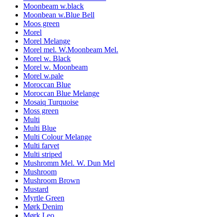
Moonbeam w.black
Moonbean w.Blue Bell
Moos green
Morel
Morel Melange
Morel mel. W.Moonbeam Mel.
Morel w. Black
Morel w. Moonbeam
Morel w.pale
Moroccan Blue
Moroccan Blue Melange
Mosaiq Turquoise
Moss green
Multi
Multi Blue
Multi Colour Melange
Multi farvet
Multi striped
Mushromm Mel. W. Dun Mel
Mushroom
Mushroom Brown
Mustard
Myrtle Green
Mørk Denim
Mørk Leo