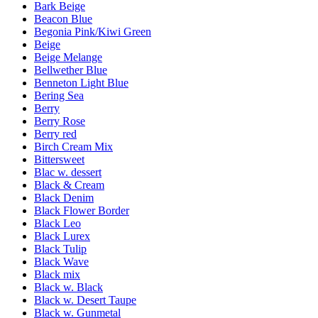
Bark Beige
Beacon Blue
Begonia Pink/Kiwi Green
Beige
Beige Melange
Bellwether Blue
Benneton Light Blue
Bering Sea
Berry
Berry Rose
Berry red
Birch Cream Mix
Bittersweet
Blac w. dessert
Black & Cream
Black Denim
Black Flower Border
Black Leo
Black Lurex
Black Tulip
Black Wave
Black mix
Black w. Black
Black w. Desert Taupe
Black w. Gunmetal