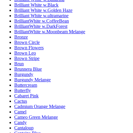
Brilliant White w.Black
Brilliant White w.Golden Haze
Brilliant White w.ultramarine
BrilliantWhite w.CoffeeBean
BrilliantWhite w.DarkForest
BrilliantWhite w.Moonbeam Melange
Bronze
Brown Circle
Brown Flowers
Brown Leo
Brown Stripe
Brun
Brunnera Blue
Burgundy
Burgundy Melange
Buttercream
Butterfly
Cabaret Pink
Cactus
Cadmium Orange Melange
Camel
Cameo Green Melange
Candy
Cantaloup