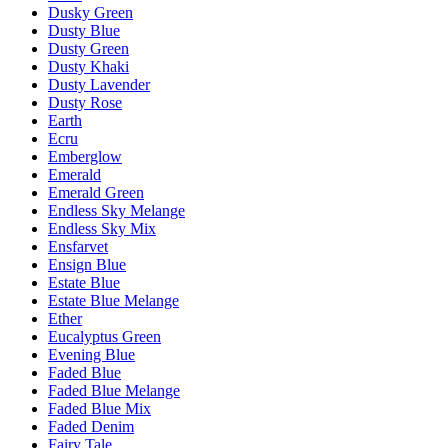
Dusky Green
Dusty Blue
Dusty Green
Dusty Khaki
Dusty Lavender
Dusty Rose
Earth
Ecru
Emberglow
Emerald
Emerald Green
Endless Sky Melange
Endless Sky Mix
Ensfarvet
Ensign Blue
Estate Blue
Estate Blue Melange
Ether
Eucalyptus Green
Evening Blue
Faded Blue
Faded Blue Melange
Faded Blue Mix
Faded Denim
Fairy Tale