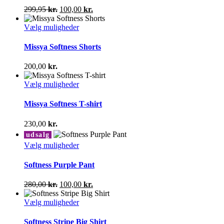
varianter.
Den
Den
299,95
kr.
100,00
kr.
Mulighederne
oprindelige
aktuelle
kan
pris
Dette
pris
Vælg muligheder
vælges
var:
vare
er:
på
299,95 kr..
har
100,00 kr..
Missya Softness Shorts
varesiden
flere
varianter.
200,00
kr.
Mulighederne
kan
Dette
Vælg muligheder
vælges
vare
på
har
Missya Softness T-shirt
varesiden
flere
varianter.
230,00
kr.
Mulighederne
udsalg
kan
Dette
Vælg muligheder
vælges
vare
på
har
Softness Purple Pant
varesiden
flere
varianter.
Den
Den
280,00
kr.
100,00
kr.
Mulighederne
oprindelige
aktuelle
kan
pris
Dette
pris
Vælg muligheder
vælges
var:
vare
er:
på
280,00 kr..
har
100,00 kr..
Softness Stripe Big Shirt