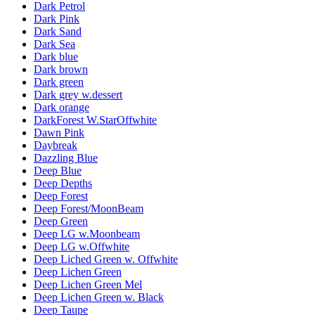
Dark Petrol
Dark Pink
Dark Sand
Dark Sea
Dark blue
Dark brown
Dark green
Dark grey w.dessert
Dark orange
DarkForest W.StarOffwhite
Dawn Pink
Daybreak
Dazzling Blue
Deep Blue
Deep Depths
Deep Forest
Deep Forest/MoonBeam
Deep Green
Deep LG w.Moonbeam
Deep LG w.Offwhite
Deep Liched Green w. Offwhite
Deep Lichen Green
Deep Lichen Green Mel
Deep Lichen Green w. Black
Deep Taupe