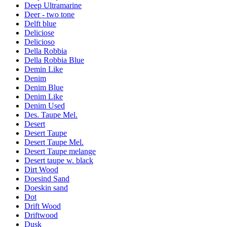
Deep Ultramarine
Deer - two tone
Delft blue
Deliciose
Delicioso
Della Robbia
Della Robbia Blue
Demin Like
Denim
Denim Blue
Denim Like
Denim Used
Des. Taupe Mel.
Desert
Desert Taupe
Desert Taupe Mel.
Desert Taupe melange
Desert taupe w. black
Dirt Wood
Doesind Sand
Doeskin sand
Dot
Drift Wood
Driftwood
Dusk