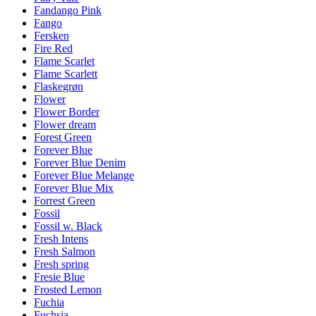
Fandango Pink
Fango
Fersken
Fire Red
Flame Scarlet
Flame Scarlett
Flaskegrøn
Flower
Flower Border
Flower dream
Forest Green
Forever Blue
Forever Blue Denim
Forever Blue Melange
Forever Blue Mix
Forrest Green
Fossil
Fossil w. Black
Fresh Intens
Fresh Salmon
Fresh spring
Fresie Blue
Frosted Lemon
Fuchia
Fuchsia