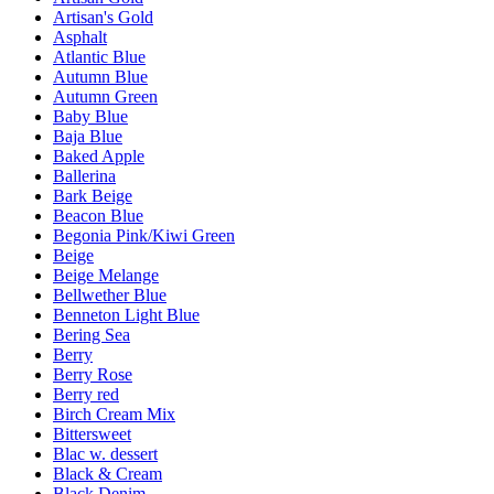
Artisan's Gold
Asphalt
Atlantic Blue
Autumn Blue
Autumn Green
Baby Blue
Baja Blue
Baked Apple
Ballerina
Bark Beige
Beacon Blue
Begonia Pink/Kiwi Green
Beige
Beige Melange
Bellwether Blue
Benneton Light Blue
Bering Sea
Berry
Berry Rose
Berry red
Birch Cream Mix
Bittersweet
Blac w. dessert
Black & Cream
Black Denim