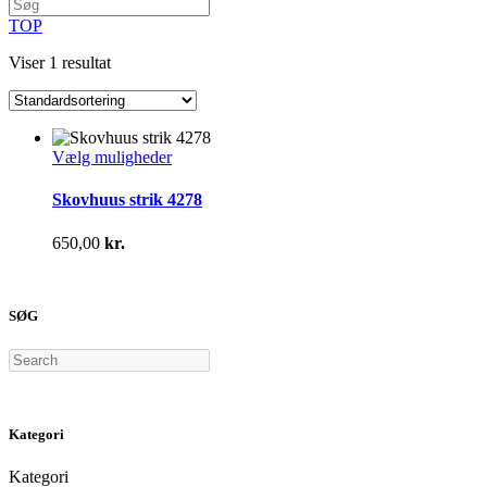
TOP
Viser 1 resultat
Dette
Vælg muligheder
vare
har
Skovhuus strik 4278
flere
varianter.
650,00
kr.
Mulighederne
kan
vælges
på
SØG
varesiden
Search
Kategori
Kategori