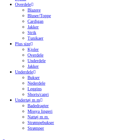
Overdele
Blazere
Bluser/Toppe
Cardigan
Jakker
Strik
Tunikaer
Plus size
Kjoler
Overdele
Underdele
Jakker
Underdele
Bukser
Nederdele
Leggins
Shorts/capri
Undertøj m.m
Badedragter
Missya lingeri
Nattøj m.m.
Strømpebukser
Strømper