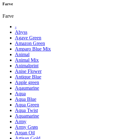
Farve
Farve
-
Abyss
Agave Green
Amazon Green
Amparo Blue Mix
Animal
Animal Mix
Animalprint
Anise Flower
Antique Blue
Apple green
Aqaumarine
Aqua
Aqua Blue
Aqua Green
Aqua Twist
Aquamarine
Army
Army Grøn
Arqan Oil
Artisan Gold