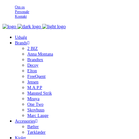
Om os
Personale
Kontakt
Udsalg
Brands
2 BIZ
Anna Montana
Brandtex
Decoy
Elton
FreeQuent
Jensen
M.A.P.P
Mansted Strik
Missya
One Two
Skovhuus
Marc Lauge
Accessories
Bælter
Tørklæder
Kjoler