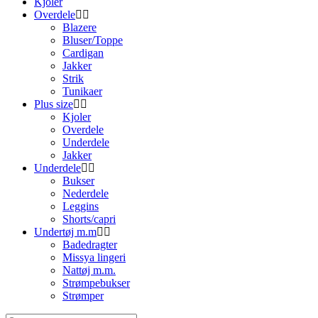
Kjoler
Overdele
Blazere
Bluser/Toppe
Cardigan
Jakker
Strik
Tunikaer
Plus size
Kjoler
Overdele
Underdele
Jakker
Underdele
Bukser
Nederdele
Leggins
Shorts/capri
Undertøj m.m
Badedragter
Missya lingeri
Nattøj m.m.
Strømpebukser
Strømper