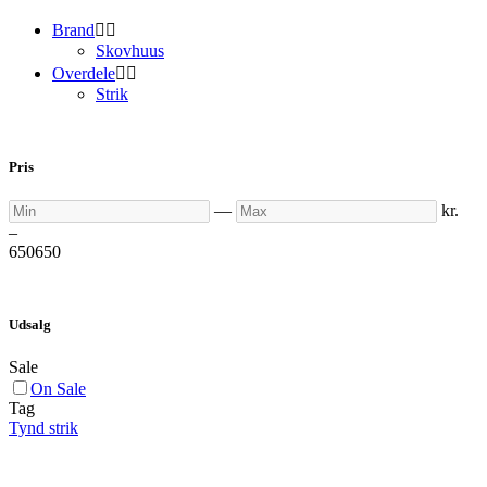
Brand


Skovhuus
Overdele


Strik
Pris
Min
Max
—
kr.
–
650
650
Udsalg
Sale
On Sale
Tag
Tynd strik