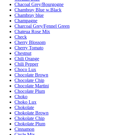
Chacoal Grey/Bourgogne
Chambray Blue w.Black
Chambray blue
Champagne
Charcoal Grey/Fennel Green
Chateua Rose Mix
Check
Cherry Blossom
Cherry Tomato
Chestnut
Chili Orange
Chili Pepper
Choco Lux
Chocolate Brown
Chocolate Chip
Chocolate Martini
Chocolate Plum
Choko
Choko Lux
Chokolate
Chokolate Brown
Chokolate Chip
Chokolate Plum
Cinnamon
Circle Mix