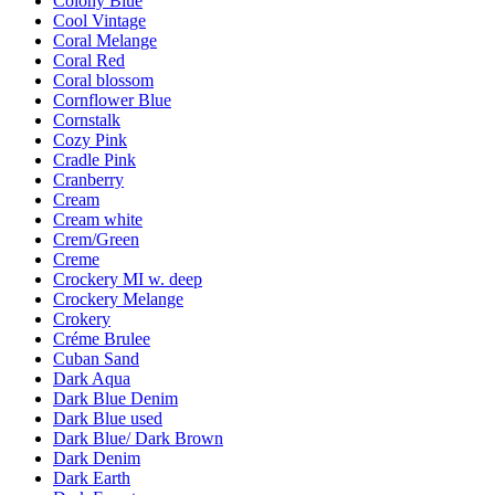
Colony Blue
Cool Vintage
Coral Melange
Coral Red
Coral blossom
Cornflower Blue
Cornstalk
Cozy Pink
Cradle Pink
Cranberry
Cream
Cream white
Crem/Green
Creme
Crockery MI w. deep
Crockery Melange
Crokery
Créme Brulee
Cuban Sand
Dark Aqua
Dark Blue Denim
Dark Blue used
Dark Blue/ Dark Brown
Dark Denim
Dark Earth