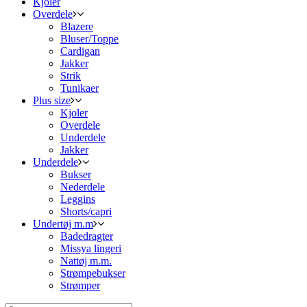
Kjoler
Overdele
Blazere
Bluser/Toppe
Cardigan
Jakker
Strik
Tunikaer
Plus size
Kjoler
Overdele
Underdele
Jakker
Underdele
Bukser
Nederdele
Leggins
Shorts/capri
Undertøj m.m
Badedragter
Missya lingeri
Nattøj m.m.
Strømpebukser
Strømper