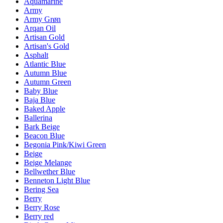
Aquamarine
Army
Army Grøn
Arqan Oil
Artisan Gold
Artisan's Gold
Asphalt
Atlantic Blue
Autumn Blue
Autumn Green
Baby Blue
Baja Blue
Baked Apple
Ballerina
Bark Beige
Beacon Blue
Begonia Pink/Kiwi Green
Beige
Beige Melange
Bellwether Blue
Benneton Light Blue
Bering Sea
Berry
Berry Rose
Berry red