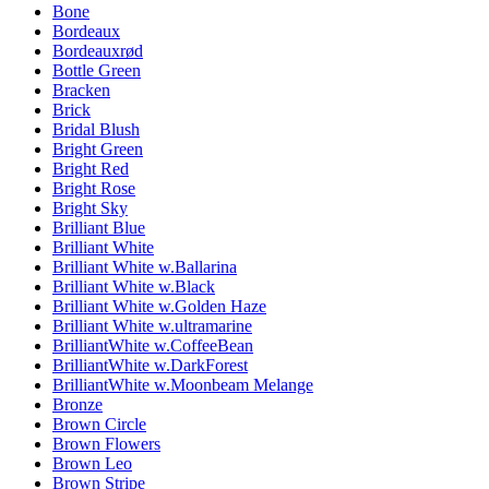
Bone
Bordeaux
Bordeauxrød
Bottle Green
Bracken
Brick
Bridal Blush
Bright Green
Bright Red
Bright Rose
Bright Sky
Brilliant Blue
Brilliant White
Brilliant White w.Ballarina
Brilliant White w.Black
Brilliant White w.Golden Haze
Brilliant White w.ultramarine
BrilliantWhite w.CoffeeBean
BrilliantWhite w.DarkForest
BrilliantWhite w.Moonbeam Melange
Bronze
Brown Circle
Brown Flowers
Brown Leo
Brown Stripe