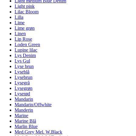
Light medium Blue Denim
Light pink
Lilac Bloom
Lilla
Lime
Lime grøn
Linen
Lip Rose
Loden Green
Lupine lilac
Lys Denim
Lys Gul
Lyse brun
Lyseblå
Lysebrun
Lysegrå
Lysegrøn
Lyserød
Mandarin
Mandarin/Offwhite
Manderin
Marine
Marine Blå
Marlin Blue
Med.Grey Mel. W.Black