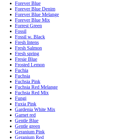
Forever Blue
Forever Blue Denim
Forever Blue Melange
Forever Blue Mix
Forrest Green
Fossil
Fossil w. Black
Fresh Intens
Fresh Salmon
Fresh spring
Fresie Blue
Frosted Lemon
Fuchia
Fuchsia
Fuchsia Pink
Fuchsia Red Melange
Fuchsia Red Mix
Fungi
Fuxia Pink
Gardenia White Mix
Garnet red
Gentle Blue
Gentle green
Geranium Pink
Geranium Red