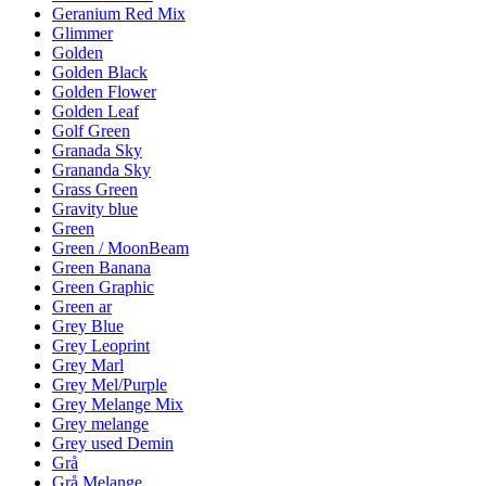
Geranium Red Mix
Glimmer
Golden
Golden Black
Golden Flower
Golden Leaf
Golf Green
Granada Sky
Grananda Sky
Grass Green
Gravity blue
Green
Green / MoonBeam
Green Banana
Green Graphic
Green ar
Grey Blue
Grey Leoprint
Grey Marl
Grey Mel/Purple
Grey Melange Mix
Grey melange
Grey used Demin
Grå
Grå Melange