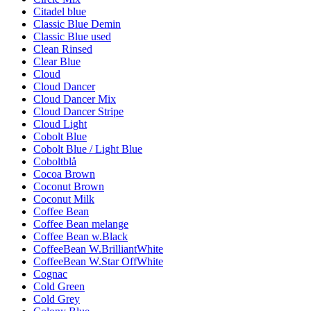
Citadel blue
Classic Blue Demin
Classic Blue used
Clean Rinsed
Clear Blue
Cloud
Cloud Dancer
Cloud Dancer Mix
Cloud Dancer Stripe
Cloud Light
Cobolt Blue
Cobolt Blue / Light Blue
Coboltblå
Cocoa Brown
Coconut Brown
Coconut Milk
Coffee Bean
Coffee Bean melange
Coffee Bean w.Black
CoffeeBean W.BrilliantWhite
CoffeeBean W.Star OffWhite
Cognac
Cold Green
Cold Grey