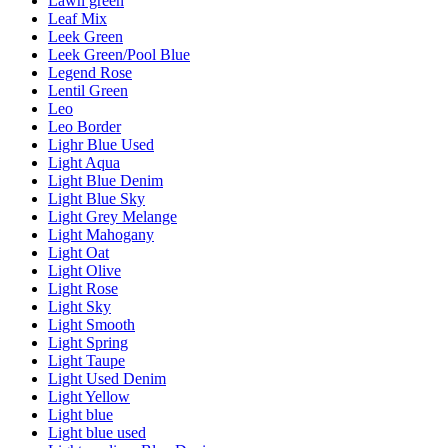
Lawn green
Leaf Mix
Leek Green
Leek Green/Pool Blue
Legend Rose
Lentil Green
Leo
Leo Border
Lighr Blue Used
Light Aqua
Light Blue Denim
Light Blue Sky
Light Grey Melange
Light Mahogany
Light Oat
Light Olive
Light Rose
Light Sky
Light Smooth
Light Spring
Light Taupe
Light Used Denim
Light Yellow
Light blue
Light blue used