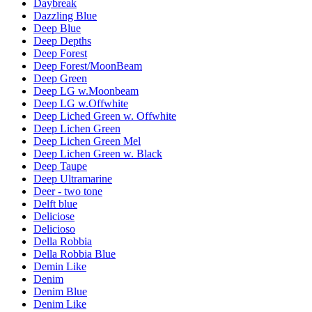
Daybreak
Dazzling Blue
Deep Blue
Deep Depths
Deep Forest
Deep Forest/MoonBeam
Deep Green
Deep LG w.Moonbeam
Deep LG w.Offwhite
Deep Liched Green w. Offwhite
Deep Lichen Green
Deep Lichen Green Mel
Deep Lichen Green w. Black
Deep Taupe
Deep Ultramarine
Deer - two tone
Delft blue
Deliciose
Delicioso
Della Robbia
Della Robbia Blue
Demin Like
Denim
Denim Blue
Denim Like