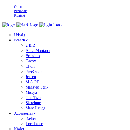
Om os
Personale
Kontakt
Udsalg
Brands
2 BIZ
Anna Montana
Brandtex
Decoy
Elton
FreeQuent
Jensen
M.A.P.P
Mansted Strik
Missya
One Two
Skovhuus
Marc Lauge
Accessories
Bælter
Tørklæder
Kjoler