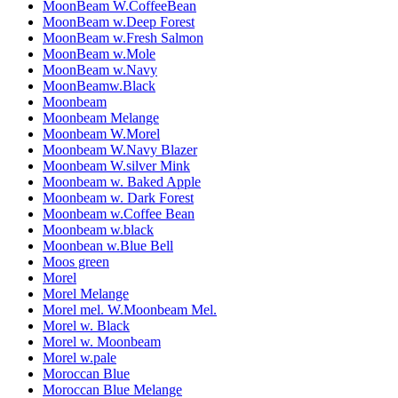
MoonBeam W.CoffeeBean
MoonBeam w.Deep Forest
MoonBeam w.Fresh Salmon
MoonBeam w.Mole
MoonBeam w.Navy
MoonBeamw.Black
Moonbeam
Moonbeam Melange
Moonbeam W.Morel
Moonbeam W.Navy Blazer
Moonbeam W.silver Mink
Moonbeam w. Baked Apple
Moonbeam w. Dark Forest
Moonbeam w.Coffee Bean
Moonbeam w.black
Moonbean w.Blue Bell
Moos green
Morel
Morel Melange
Morel mel. W.Moonbeam Mel.
Morel w. Black
Morel w. Moonbeam
Morel w.pale
Moroccan Blue
Moroccan Blue Melange