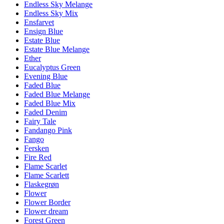
Endless Sky Melange
Endless Sky Mix
Ensfarvet
Ensign Blue
Estate Blue
Estate Blue Melange
Ether
Eucalyptus Green
Evening Blue
Faded Blue
Faded Blue Melange
Faded Blue Mix
Faded Denim
Fairy Tale
Fandango Pink
Fango
Fersken
Fire Red
Flame Scarlet
Flame Scarlett
Flaskegrøn
Flower
Flower Border
Flower dream
Forest Green