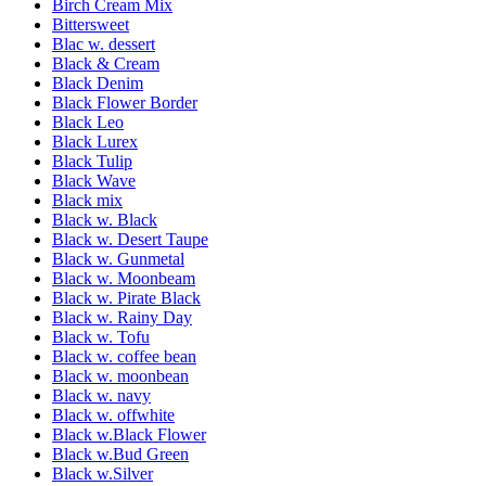
Birch Cream Mix
Bittersweet
Blac w. dessert
Black & Cream
Black Denim
Black Flower Border
Black Leo
Black Lurex
Black Tulip
Black Wave
Black mix
Black w. Black
Black w. Desert Taupe
Black w. Gunmetal
Black w. Moonbeam
Black w. Pirate Black
Black w. Rainy Day
Black w. Tofu
Black w. coffee bean
Black w. moonbean
Black w. navy
Black w. offwhite
Black w.Black Flower
Black w.Bud Green
Black w.Silver