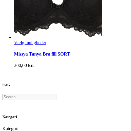
Dette
Vælg muligheder
vare
har
Missya Tanya Bra fill SORT
flere
varianter.
300,00
kr.
Mulighederne
kan
vælges
på
SØG
varesiden
Search
Kategori
Kategori