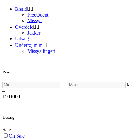
Brand


FreeQuent
Missya
Overdele


Jakker
Udsalg
Undertøj m.m


Missya lingeri
Pris
Min
Max
—
kr.
–
150
1000
Udsalg
Sale
On Sale