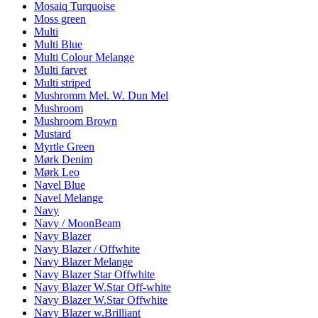
Mosaiq Turquoise
Moss green
Multi
Multi Blue
Multi Colour Melange
Multi farvet
Multi striped
Mushromm Mel. W. Dun Mel
Mushroom
Mushroom Brown
Mustard
Myrtle Green
Mørk Denim
Mørk Leo
Navel Blue
Navel Melange
Navy
Navy / MoonBeam
Navy Blazer
Navy Blazer / Offwhite
Navy Blazer Melange
Navy Blazer Star Offwhite
Navy Blazer W.Star Off-white
Navy Blazer W.Star Offwhite
Navy Blazer w.Brilliant