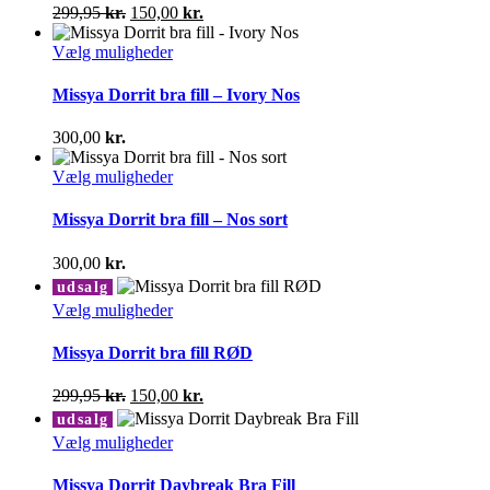
varianter.
Den
Den
299,95
kr.
150,00
kr.
Mulighederne
oprindelige
aktuelle
kan
pris
Dette
pris
Vælg muligheder
vælges
var:
vare
er:
på
299,95 kr..
har
150,00 kr..
Missya Dorrit bra fill – Ivory Nos
varesiden
flere
varianter.
300,00
kr.
Mulighederne
kan
Dette
Vælg muligheder
vælges
vare
på
har
Missya Dorrit bra fill – Nos sort
varesiden
flere
varianter.
300,00
kr.
Mulighederne
udsalg
kan
Dette
Vælg muligheder
vælges
vare
på
har
Missya Dorrit bra fill RØD
varesiden
flere
varianter.
Den
Den
299,95
kr.
150,00
kr.
Mulighederne
oprindelige
aktuelle
udsalg
kan
pris
pris
Dette
Vælg muligheder
vælges
var:
er:
vare
på
299,95 kr..
150,00 kr..
har
Missya Dorrit Daybreak Bra Fill
varesiden