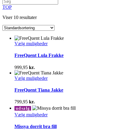
TOP
Viser 10 resultater
Dette
Vælg muligheder
vare
har
FreeQuent Lula Frakke
flere
varianter.
999,95
kr.
Mulighederne
kan
Dette
Vælg muligheder
vælges
vare
på
har
FreeQuent Tiana Jakke
varesiden
flere
varianter.
799,95
kr.
Mulighederne
udsalg
kan
Dette
Vælg muligheder
vælges
vare
på
har
Missya dorrit bra fill
varesiden
flere