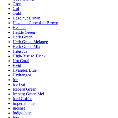
Grøn
Gul
Guld
Hazelnut Brown
Hazelnut Chocolate Brown
Heather
Hegde Green
Herb Green
Herb Green Melange
Herb Green Mix
Hibiscus
High-Rise w. Black
Hot Coral
Hvid
Hyangea Blue
Hydrangea
Ice
Ice Dot
Iceberg Green
Iceberg Green Mel.
Iced Coffee
Imperial blue
Incense
Indigo blue
Ivory