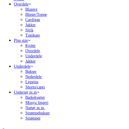
Overdele
Blazere
Bluser/Toppe
Cardigan
Jakker
Strik
Tunikaer
Plus size
Kjoler
Overdele
Underdele
Jakker
Underdele
Bukser
Nederdele
Leggins
Shorts/capri
Undertøj m.m
Badedragter
Missya lingeri
Nattøj m.m.
Strømpebukser
Strømper