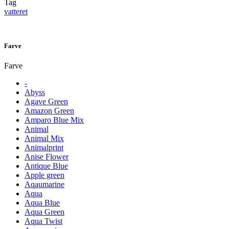
Tag
vatteret
Farve
Farve
-
Abyss
Agave Green
Amazon Green
Amparo Blue Mix
Animal
Animal Mix
Animalprint
Anise Flower
Antique Blue
Apple green
Aqaumarine
Aqua
Aqua Blue
Aqua Green
Aqua Twist