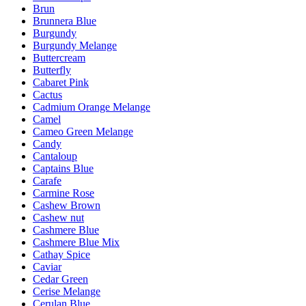
Brun
Brunnera Blue
Burgundy
Burgundy Melange
Buttercream
Butterfly
Cabaret Pink
Cactus
Cadmium Orange Melange
Camel
Cameo Green Melange
Candy
Cantaloup
Captains Blue
Carafe
Carmine Rose
Cashew Brown
Cashew nut
Cashmere Blue
Cashmere Blue Mix
Cathay Spice
Caviar
Cedar Green
Cerise Melange
Cerulan Blue