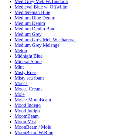
Med.Grey Mel. W.Tandoori
Medieval Blue w. Offwhite
Mediterenian Blue
Medium Blue Denim
Medium Denim
Medium Denim Blue
Medium Grey
Medium Grey Mel. W. charcoal
Medium Grey Melange
Melon
Midnight Blue
Mineral Stone
Mint
Misty Rose
Misty sea foam
Mocca
Mocca Cream
Mole
Mole / MoonBeam
Mood Indego
Mood Indigo
MoomBeam
Moon Mist
MoonBeam / Mole
MoonBeam W.Blue