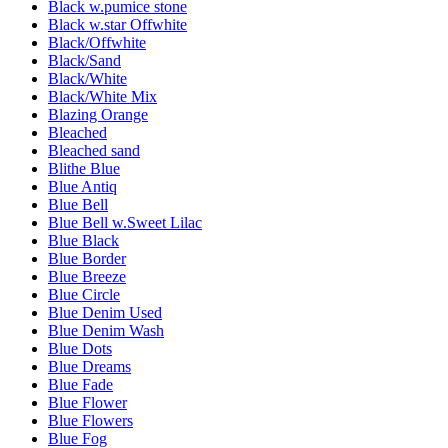
Black w.pumice stone
Black w.star Offwhite
Black/Offwhite
Black/Sand
Black/White
Black/White Mix
Blazing Orange
Bleached
Bleached sand
Blithe Blue
Blue Antiq
Blue Bell
Blue Bell w.Sweet Lilac
Blue Black
Blue Border
Blue Breeze
Blue Circle
Blue Denim Used
Blue Denim Wash
Blue Dots
Blue Dreams
Blue Fade
Blue Flower
Blue Flowers
Blue Fog