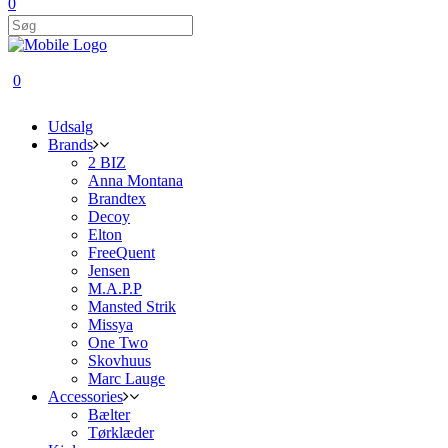
0
0
Udsalg
Brands
2 BIZ
Anna Montana
Brandtex
Decoy
Elton
FreeQuent
Jensen
M.A.P.P
Mansted Strik
Missya
One Two
Skovhuus
Marc Lauge
Accessories
Bælter
Tørklæder