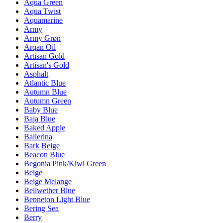
Aqua Green
Aqua Twist
Aquamarine
Army
Army Grøn
Arqan Oil
Artisan Gold
Artisan's Gold
Asphalt
Atlantic Blue
Autumn Blue
Autumn Green
Baby Blue
Baja Blue
Baked Apple
Ballerina
Bark Beige
Beacon Blue
Begonia Pink/Kiwi Green
Beige
Beige Melange
Bellwether Blue
Benneton Light Blue
Bering Sea
Berry