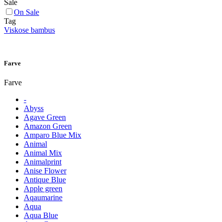
Sale
On Sale
Tag
Viskose bambus
Farve
Farve
-
Abyss
Agave Green
Amazon Green
Amparo Blue Mix
Animal
Animal Mix
Animalprint
Anise Flower
Antique Blue
Apple green
Aqaumarine
Aqua
Aqua Blue