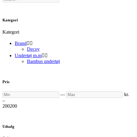
Kategori
Kategori
Brand


Decoy
Undertøj m.m


Bambus undertøj
Pris
Min
Max
—
kr.
–
200
200
Udsalg