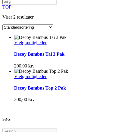
TOP
Viser 2 resultater
Dette
Vælg muligheder
vare
har
Decoy Bambus Tai 3 Pak
flere
varianter.
200,00
kr.
Mulighederne
kan
Dette
Vælg muligheder
vælges
vare
på
har
Decoy Bambus Top 2 Pak
varesiden
flere
varianter.
200,00
kr.
Mulighederne
kan
vælges
på
SØG
varesiden
Search