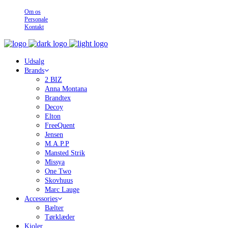
Om os
Personale
Kontakt
Udsalg
Brands
2 BIZ
Anna Montana
Brandtex
Decoy
Elton
FreeQuent
Jensen
M.A.P.P
Mansted Strik
Missya
One Two
Skovhuus
Marc Lauge
Accessories
Bælter
Tørklæder
Kjoler