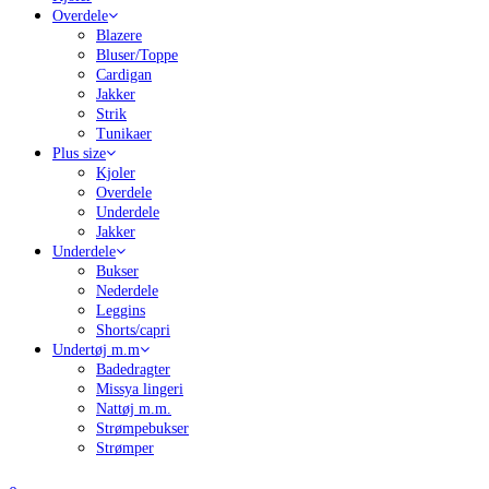
Overdele
Blazere
Bluser/Toppe
Cardigan
Jakker
Strik
Tunikaer
Plus size
Kjoler
Overdele
Underdele
Jakker
Underdele
Bukser
Nederdele
Leggins
Shorts/capri
Undertøj m.m
Badedragter
Missya lingeri
Nattøj m.m.
Strømpebukser
Strømper