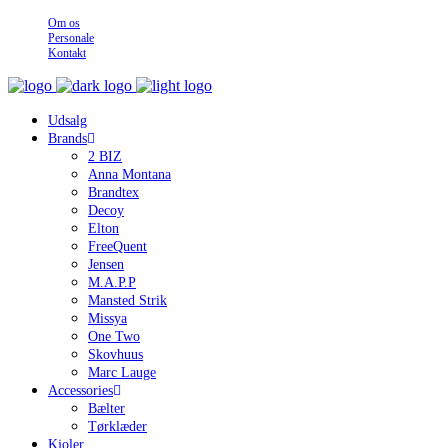
Om os
Personale
Kontakt
Udsalg
Brands
2 BIZ
Anna Montana
Brandtex
Decoy
Elton
FreeQuent
Jensen
M.A.P.P
Mansted Strik
Missya
One Two
Skovhuus
Marc Lauge
Accessories
Bælter
Tørklæder
Kjoler