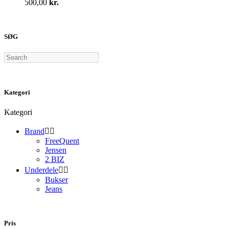
500,00
kr.
Mulighederne
kan
vælges
på
SØG
varesiden
Search
Kategori
Kategori
Brand


FreeQuent
Jensen
2 BIZ
Underdele


Bukser
Jeans
Pris