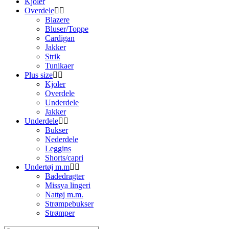
Kjoler
Overdele
Blazere
Bluser/Toppe
Cardigan
Jakker
Strik
Tunikaer
Plus size
Kjoler
Overdele
Underdele
Jakker
Underdele
Bukser
Nederdele
Leggins
Shorts/capri
Undertøj m.m
Badedragter
Missya lingeri
Nattøj m.m.
Strømpebukser
Strømper