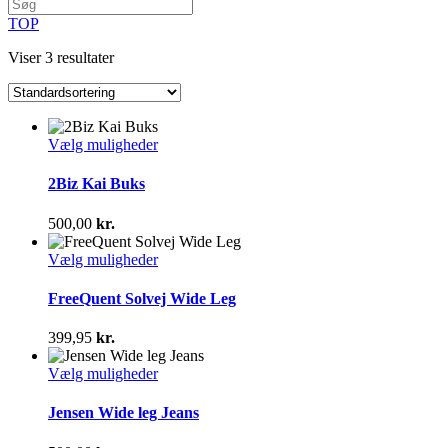
TOP
Viser 3 resultater
Dette
Vælg muligheder
vare
har
2Biz Kai Buks
flere
varianter.
500,00
kr.
Mulighederne
kan
Dette
Vælg muligheder
vælges
vare
på
har
FreeQuent Solvej Wide Leg
varesiden
flere
varianter.
399,95
kr.
Mulighederne
kan
Dette
Vælg muligheder
vælges
vare
på
har
Jensen Wide leg Jeans
varesiden
flere
varianter.