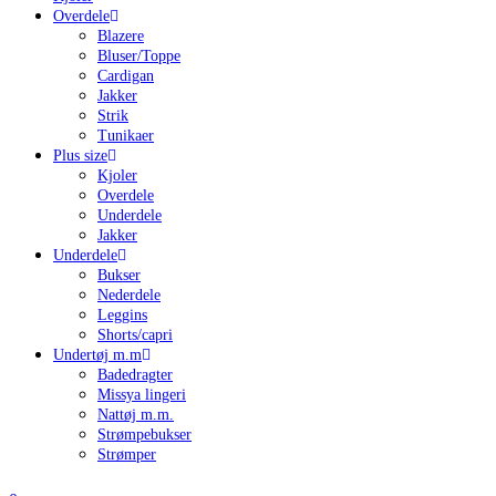
Overdele
Blazere
Bluser/Toppe
Cardigan
Jakker
Strik
Tunikaer
Plus size
Kjoler
Overdele
Underdele
Jakker
Underdele
Bukser
Nederdele
Leggins
Shorts/capri
Undertøj m.m
Badedragter
Missya lingeri
Nattøj m.m.
Strømpebukser
Strømper