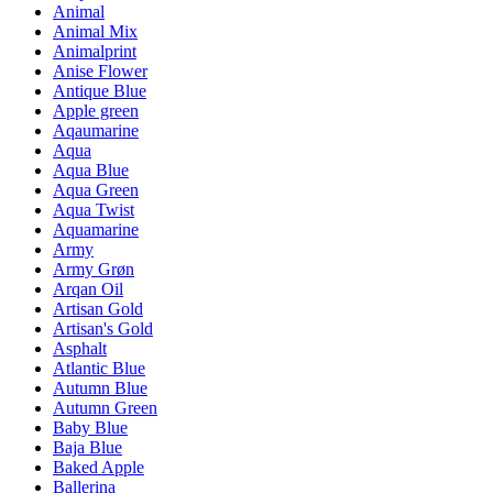
Animal
Animal Mix
Animalprint
Anise Flower
Antique Blue
Apple green
Aqaumarine
Aqua
Aqua Blue
Aqua Green
Aqua Twist
Aquamarine
Army
Army Grøn
Arqan Oil
Artisan Gold
Artisan's Gold
Asphalt
Atlantic Blue
Autumn Blue
Autumn Green
Baby Blue
Baja Blue
Baked Apple
Ballerina