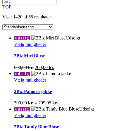
TOP
Viser 1–20 af 55 resultater
Udsolgt
udsalg
Dette
Vælg muligheder
vare
har
2Biz Miri Bluse
flere
varianter.
Den
Den
600,00
kr.
200,00
kr.
Mulighederne
oprindelige
aktuelle
udsalg
kan
pris
pris
Dette
Vælg muligheder
vælges
var:
er:
vare
på
600,00 kr..
200,00 kr..
har
2Biz Pamora jakke
varesiden
flere
varianter.
Prisinterval:
300,00
kr.
–
799,95
kr.
Mulighederne
300,00 kr.
Udsolgt
udsalg
kan
til
Dette
Vælg muligheder
vælges
799,95 kr.
vare
på
har
2Biz Tandy Blue Bluse
varesiden
flere