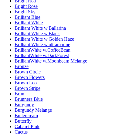
Bright Red
Bright Rose
Bright Sky
Brilliant Blue
Brilliant White
Brilliant White w.Ballarina
Brilliant White w.Black
Brilliant White w.Golden Haze
Brilliant White w.ultramarine
BrilliantWhite w.CoffeeBean
BrilliantWhite w.DarkForest
BrilliantWhite w.Moonbeam Melange
Bronze
Brown Circle
Brown Flowers
Brown Leo
Brown Stripe
Brun
Brunnera Blue
Burgundy
Burgundy Melange
Buttercream
Butterfly
Cabaret Pink
Cactus