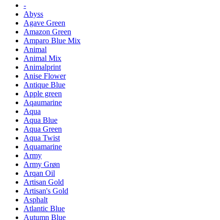
-
Abyss
Agave Green
Amazon Green
Amparo Blue Mix
Animal
Animal Mix
Animalprint
Anise Flower
Antique Blue
Apple green
Aqaumarine
Aqua
Aqua Blue
Aqua Green
Aqua Twist
Aquamarine
Army
Army Grøn
Arqan Oil
Artisan Gold
Artisan's Gold
Asphalt
Atlantic Blue
Autumn Blue