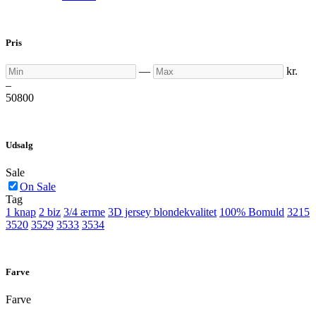
Pris
Min
Max
—
kr.
–
50
800
Udsalg
Sale
On Sale
Tag
1 knap
2 biz
3/4 ærme
3D jersey blondekvalitet
100% Bomuld
3215
3520
3529
3533
3534
Farve
Farve