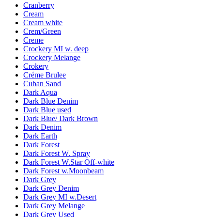
Cranberry
Cream
Cream white
Crem/Green
Creme
Crockery MI w. deep
Crockery Melange
Crokery
Créme Brulee
Cuban Sand
Dark Aqua
Dark Blue Denim
Dark Blue used
Dark Blue/ Dark Brown
Dark Denim
Dark Earth
Dark Forest
Dark Forest W. Spray
Dark Forest W.Star Off-white
Dark Forest w.Moonbeam
Dark Grey
Dark Grey Denim
Dark Grey MI w.Desert
Dark Grey Melange
Dark Grey Used