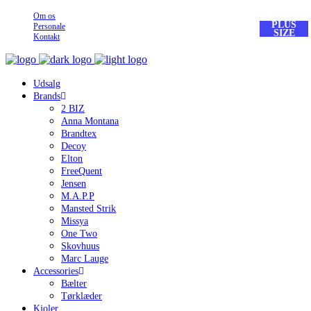
Om os
PLUS
Personale
SIZE
Kontakt
Udsalg
Brands
2 BIZ
Anna Montana
Brandtex
Decoy
Elton
FreeQuent
Jensen
M.A.P.P
Mansted Strik
Missya
One Two
Skovhuus
Marc Lauge
Accessories
Bælter
Tørklæder
Kjoler