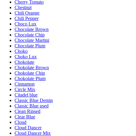
Cherry Tomato
Chestnut
Chili Orange
Chili Pepper
Choco Lux
Chocolate Brown
Chocolate Chip
Chocolate Martini
Chocolate Plum
Choko
Choko Lux
Chokolate
Chokolate Brown
Chokolate Chip
Chokolate Plum
Cinnamon
Circle Mix
Citadel blue
Classic Blue Demin
Classic Blue used
Clean Rinsed
Clear Blue
Cloud
Cloud Dancer
Cloud Dancer Mix