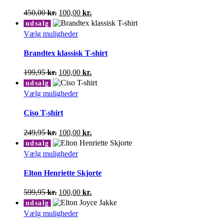
varianter.
Den
Den
450,00
kr.
100,00
kr.
Mulighederne
oprindelige
aktuelle
udsalg
kan
pris
pris
Dette
Vælg muligheder
vælges
var:
er:
vare
på
450,00 kr..
100,00 kr..
har
Brandtex klassisk T-shirt
varesiden
flere
varianter.
Den
Den
199,95
kr.
100,00
kr.
Mulighederne
oprindelige
aktuelle
udsalg
kan
pris
pris
Dette
Vælg muligheder
vælges
var:
er:
vare
på
199,95 kr..
100,00 kr..
har
Ciso T-shirt
varesiden
flere
varianter.
Den
Den
249,95
kr.
100,00
kr.
Mulighederne
oprindelige
aktuelle
udsalg
kan
pris
pris
Dette
Vælg muligheder
vælges
var:
er:
vare
på
249,95 kr..
100,00 kr..
har
Elton Henriette Skjorte
varesiden
flere
varianter.
Den
Den
599,95
kr.
100,00
kr.
Mulighederne
oprindelige
aktuelle
udsalg
kan
pris
pris
Dette
Vælg muligheder
vælges
var:
er: