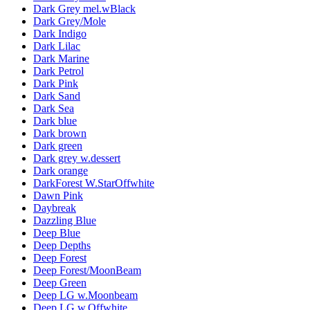
Dark Grey mel.wBlack
Dark Grey/Mole
Dark Indigo
Dark Lilac
Dark Marine
Dark Petrol
Dark Pink
Dark Sand
Dark Sea
Dark blue
Dark brown
Dark green
Dark grey w.dessert
Dark orange
DarkForest W.StarOffwhite
Dawn Pink
Daybreak
Dazzling Blue
Deep Blue
Deep Depths
Deep Forest
Deep Forest/MoonBeam
Deep Green
Deep LG w.Moonbeam
Deep LG w.Offwhite