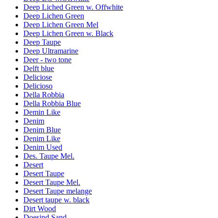
Deep Liched Green w. Offwhite
Deep Lichen Green
Deep Lichen Green Mel
Deep Lichen Green w. Black
Deep Taupe
Deep Ultramarine
Deer - two tone
Delft blue
Deliciose
Delicioso
Della Robbia
Della Robbia Blue
Demin Like
Denim
Denim Blue
Denim Like
Denim Used
Des. Taupe Mel.
Desert
Desert Taupe
Desert Taupe Mel.
Desert Taupe melange
Desert taupe w. black
Dirt Wood
Doesind Sand