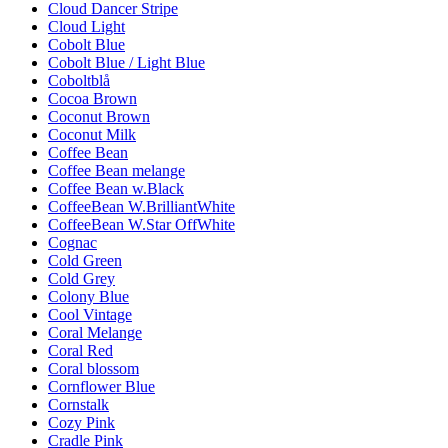
Cloud Dancer Stripe
Cloud Light
Cobolt Blue
Cobolt Blue / Light Blue
Coboltblå
Cocoa Brown
Coconut Brown
Coconut Milk
Coffee Bean
Coffee Bean melange
Coffee Bean w.Black
CoffeeBean W.BrilliantWhite
CoffeeBean W.Star OffWhite
Cognac
Cold Green
Cold Grey
Colony Blue
Cool Vintage
Coral Melange
Coral Red
Coral blossom
Cornflower Blue
Cornstalk
Cozy Pink
Cradle Pink