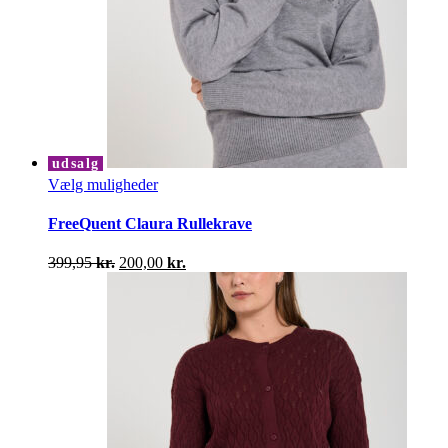
udsalg
Dette
Vælg muligheder
vare
har
FreeQuent Claura Rullekrave
flere
varianter.
Den
Den
399,95
kr.
200,00
kr.
Mulighederne
oprindelige
aktuelle
kan
pris
pris
vælges
var:
er:
på
399,95 kr..
200,00 kr..
varesiden