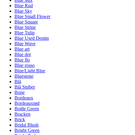
Blue Mix
Blue Rud
Blue Sky
Blue Small Flower
Blue Square
Blue Stripe
Blue Tulip
Blue Used Denim
Blue Wave
Blue art
Blue dot
Blue flo
Blue rosso
Blue/Light Blue
Bluestone
Blå
Blå Striber
Bone
Bordeaux
Bordeauxrød
Bottle Green
Bracken
Brick
Bridal Blush
Bright Green