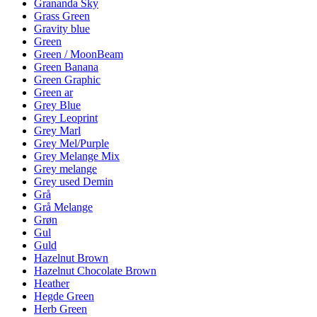
Grananda Sky
Grass Green
Gravity blue
Green
Green / MoonBeam
Green Banana
Green Graphic
Green ar
Grey Blue
Grey Leoprint
Grey Marl
Grey Mel/Purple
Grey Melange Mix
Grey melange
Grey used Demin
Grå
Grå Melange
Grøn
Gul
Guld
Hazelnut Brown
Hazelnut Chocolate Brown
Heather
Hegde Green
Herb Green