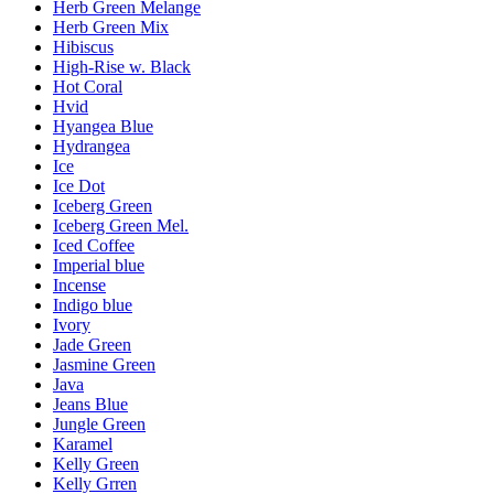
Herb Green Melange
Herb Green Mix
Hibiscus
High-Rise w. Black
Hot Coral
Hvid
Hyangea Blue
Hydrangea
Ice
Ice Dot
Iceberg Green
Iceberg Green Mel.
Iced Coffee
Imperial blue
Incense
Indigo blue
Ivory
Jade Green
Jasmine Green
Java
Jeans Blue
Jungle Green
Karamel
Kelly Green
Kelly Grren