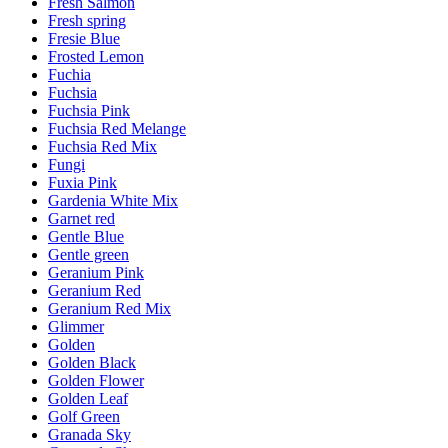
Fresh Salmon
Fresh spring
Fresie Blue
Frosted Lemon
Fuchia
Fuchsia
Fuchsia Pink
Fuchsia Red Melange
Fuchsia Red Mix
Fungi
Fuxia Pink
Gardenia White Mix
Garnet red
Gentle Blue
Gentle green
Geranium Pink
Geranium Red
Geranium Red Mix
Glimmer
Golden
Golden Black
Golden Flower
Golden Leaf
Golf Green
Granada Sky