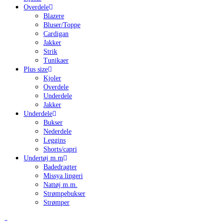
Overdele
Blazere
Bluser/Toppe
Cardigan
Jakker
Strik
Tunikaer
Plus size
Kjoler
Overdele
Underdele
Jakker
Underdele
Bukser
Nederdele
Leggins
Shorts/capri
Undertøj m.m
Badedragter
Missya lingeri
Nattøj m.m.
Strømpebukser
Strømper