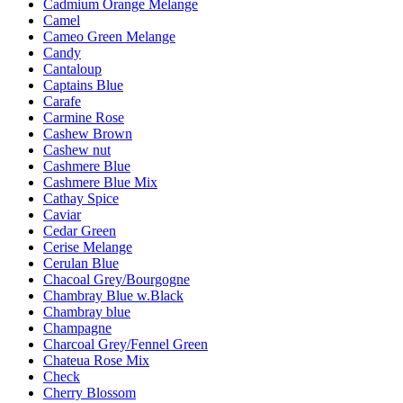
Cadmium Orange Melange
Camel
Cameo Green Melange
Candy
Cantaloup
Captains Blue
Carafe
Carmine Rose
Cashew Brown
Cashew nut
Cashmere Blue
Cashmere Blue Mix
Cathay Spice
Caviar
Cedar Green
Cerise Melange
Cerulan Blue
Chacoal Grey/Bourgogne
Chambray Blue w.Black
Chambray blue
Champagne
Charcoal Grey/Fennel Green
Chateua Rose Mix
Check
Cherry Blossom