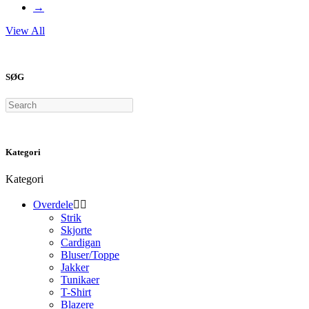
varesiden
→
View All
SØG
Search
Kategori
Kategori
Overdele


Strik
Skjorte
Cardigan
Bluser/Toppe
Jakker
Tunikaer
T-Shirt
Blazere