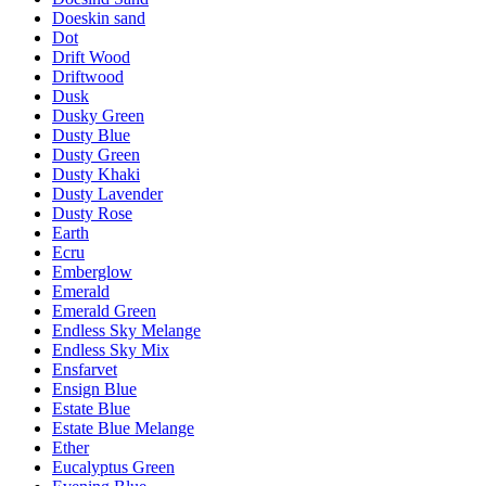
Doeskin sand
Dot
Drift Wood
Driftwood
Dusk
Dusky Green
Dusty Blue
Dusty Green
Dusty Khaki
Dusty Lavender
Dusty Rose
Earth
Ecru
Emberglow
Emerald
Emerald Green
Endless Sky Melange
Endless Sky Mix
Ensfarvet
Ensign Blue
Estate Blue
Estate Blue Melange
Ether
Eucalyptus Green