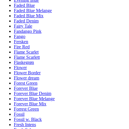
Evening Blue
Faded Blue
Faded Blue Melange
Faded Blue Mix
Faded Denim
Fairy Tale
Fandango Pink
Fango
Fersken
Fire Red
Flame Scarlet
Flame Scarlett
Flaskegrøn
Flower
Flower Border
Flower dream
Forest Green
Forever Blue
Forever Blue Denim
Forever Blue Melange
Forever Blue Mix
Forrest Green
Fossil
Fossil w. Black
Fresh Intens