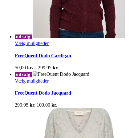
udsalg
Dette
Vælg muligheder
vare
har
FreeQuent Dodo Cardigan
flere
varianter.
Prisinterval:
50,00
kr.
–
299,95
kr.
Mulighederne
50,00 kr.
udsalg
kan
til
Dette
Vælg muligheder
vælges
299,95 kr.
vare
på
har
FreeQuent Dodo Jacquard
varesiden
flere
varianter.
Den
Den
299,95
kr.
100,00
kr.
Mulighederne
oprindelige
aktuelle
kan
pris
pris
vælges
var:
er:
på
299,95 kr..
100,00 kr..
varesiden