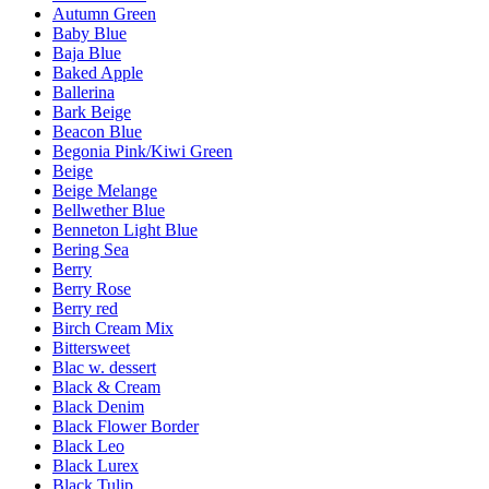
Autumn Green
Baby Blue
Baja Blue
Baked Apple
Ballerina
Bark Beige
Beacon Blue
Begonia Pink/Kiwi Green
Beige
Beige Melange
Bellwether Blue
Benneton Light Blue
Bering Sea
Berry
Berry Rose
Berry red
Birch Cream Mix
Bittersweet
Blac w. dessert
Black & Cream
Black Denim
Black Flower Border
Black Leo
Black Lurex
Black Tulip