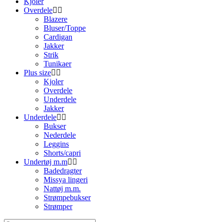
Kjoler
Overdele
Blazere
Bluser/Toppe
Cardigan
Jakker
Strik
Tunikaer
Plus size
Kjoler
Overdele
Underdele
Jakker
Underdele
Bukser
Nederdele
Leggins
Shorts/capri
Undertøj m.m
Badedragter
Missya lingeri
Nattøj m.m.
Strømpebukser
Strømper