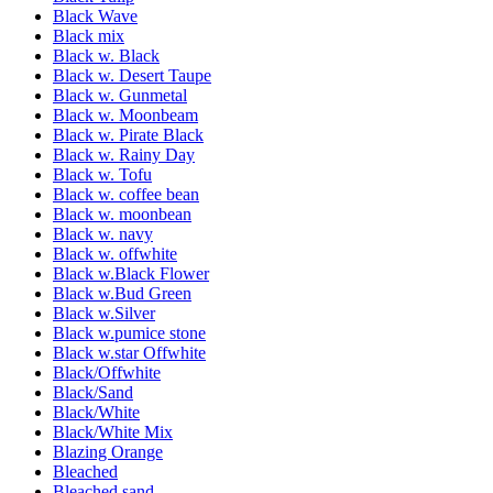
Black Wave
Black mix
Black w. Black
Black w. Desert Taupe
Black w. Gunmetal
Black w. Moonbeam
Black w. Pirate Black
Black w. Rainy Day
Black w. Tofu
Black w. coffee bean
Black w. moonbean
Black w. navy
Black w. offwhite
Black w.Black Flower
Black w.Bud Green
Black w.Silver
Black w.pumice stone
Black w.star Offwhite
Black/Offwhite
Black/Sand
Black/White
Black/White Mix
Blazing Orange
Bleached
Bleached sand